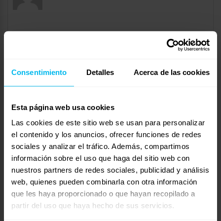
favor necesito saber la diferencia ,entre colchones
ortopedicos y semiortopedicos.
Consentimiento
Detalles
Acerca de las cookies
atte.
cesar.
Esta página web usa cookies
Mostrando 0 respuestas a los debates
Las cookies de este sitio web se usan para personalizar
el contenido y los anuncios, ofrecer funciones de redes
Respuesta a: colchones ortopedicos y semiortopedicos
sociales y analizar el tráfico. Además, compartimos
Tu información:
información sobre el uso que haga del sitio web con
Nombre (obligatorio):
nuestros partners de redes sociales, publicidad y análisis
web, quienes pueden combinarla con otra información
que les haya proporcionado o que hayan recopilado a
Correo electrónico (no se publicará) (obligatorio):
partir del uso que haya hecho de sus servicios.