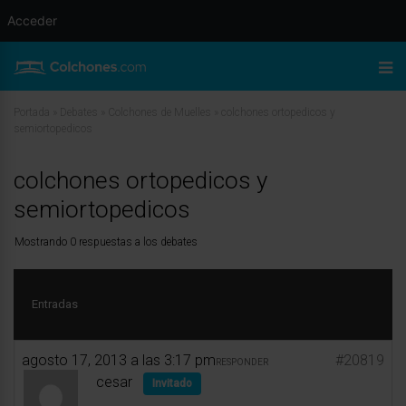
Acceder
Portada
»
Debates
»
Colchones de Muelles
»
colchones ortopedicos y
semiortopedicos
colchones ortopedicos y
semiortopedicos
Mostrando 0 respuestas a los debates
Entradas
agosto 17, 2013 a las 3:17 pm
#20819
RESPONDER
cesar
Invitado