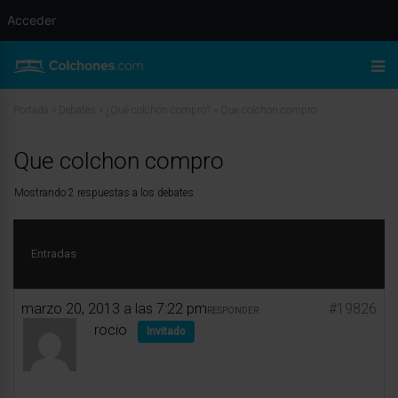
Acceder
Portada
»
Debates
»
¿Qué colchón compro?
»
Que colchon compro
Que colchon compro
Mostrando 2 respuestas a los debates
Entradas
marzo 20, 2013 a las 7:22 pm
#19826
RESPONDER
rocio
Invitado