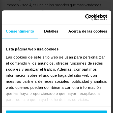
modelo visco 4, es uno de los modelos que mas vendemos
por su calidad-precio. Consta en la parte superior con 4 cm de
viscoelástica de 55 kg de densidad/m3, y con una base de
Eliocel de 30 kg de densidad/m3, con lo que conseguimos
Consentimiento
Detalles
Acerca de las cookies
crear un buen equilibrio entre firmeza y adaptabilidad.
Entra y consulta sus características y ante cualquier pregunta
puedes ponerte en contacto con nosotros a través del número
Esta página web usa cookies
de atención al cliente que encontraras en la pagina.
Las cookies de este sitio web se usan para personalizar
el contenido y los anuncios, ofrecer funciones de redes
Esperamos poderte ayudar. Saludos
sociales y analizar el tráfico. Además, compartimos
JUAN CARLOS
información sobre el uso que haga del sitio web con
nuestros partners de redes sociales, publicidad y análisis
marzo 20, 2013 a las 9:29 am
#19817
web, quienes pueden combinarla con otra información
RESPONDER
MaxColchon Descanso
Invitado
que les haya proporcionado o que hayan recopilado a
partir del uso que haya hecho de sus servicios.