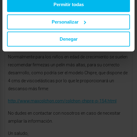
Permitir todas
Buenos dias Rafael,
Tanto el Elasticmax como el Oximax se consideran de
Personalizar
firmezas intermedias, ya que disponen de 6 y 7 cms de
viscoelástica respectivamente, por lo que con ambos vas a
Denegar
conseguir ese tipo de descanso.
Normalmente para los niños en edad de crecimiento se suelen
recomendar firmezas un pelín más altas, para su correcto
desarrrollo, como podría ser el modelo Chipre, que dispone de
4 cms de viscoelásticas por lo que le proporcionará un
descanso más firme:
http://www.maxcolchon.com/colchon-chipre-p-154.html
No dudes en contactar con nosotros en caso de necesitar
ampliar la información.
Un saludo,