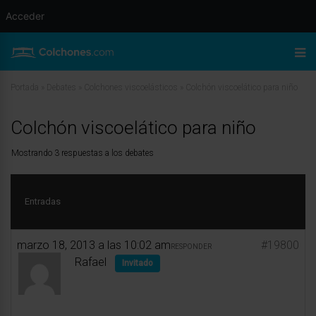
Acceder
Portada
»
Debates
»
Colchones viscoelásticos
»
Colchón viscoelático para niño
Colchón viscoelático para niño
Mostrando 3 respuestas a los debates
Entradas
marzo 18, 2013 a las 10:02 am
#19800
RESPONDER
Rafael
Invitado