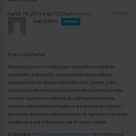
Ade- Persomiar
marzo 18, 2013 a las 12:03 pm
#19803
RESPONDER
Juan Carlos
Invitado
Buenos dias Rafael:
Desconozco esos modelos pero para niños en edad de
crecimiento y desarrollo se recomienda que se utilicen
espumaciones de alta densidad (eliocel, hr, plumex, bultex…
cada casa le denomina de una forma) de una firmeza media
con una capa de viscoelastica, la cual le proporciona la
máxima adaptabilidad del cuerpo a la superficie del colchón,
generando así una increible sensación de ingravidez con la que
ayudamos a que el descanso sea de mayor calidad.
En la pagina
http://www.micamamellama.es
te ofrecemos el