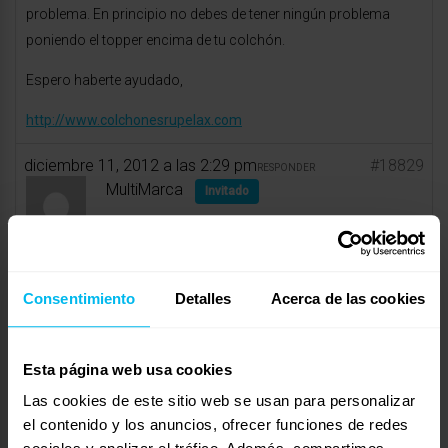
problema. En principio no debes de tener ningún problema
poniendo el topper encima de tu colchón.
Espero haberte ayudado,
http://www.colchonesrupelax.com
diciembre 11, 2012 a las 2:29 pm
#18829
RESPONDER
MultiMarca
Invitado
Consentimiento
Detalles
Acerca de las cookies
Hola Marta,
Si la el núcleo (lo más imprtante del colchón) no es firme
tendrás el mismo problema con el topper.
Esta página web usa cookies
Las cookies de este sitio web se usan para personalizar
info@universocolchon.com
el contenido y los anuncios, ofrecer funciones de redes