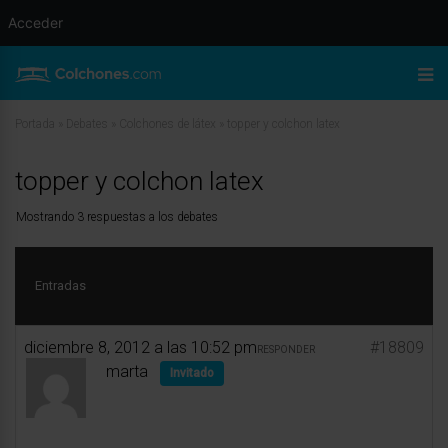
Acceder
Portada
»
Debates
»
Colchones de látex
»
topper y colchon latex
topper y colchon latex
Mostrando 3 respuestas a los debates
Entradas
diciembre 8, 2012 a las 10:52 pm
#18809
RESPONDER
marta
Invitado