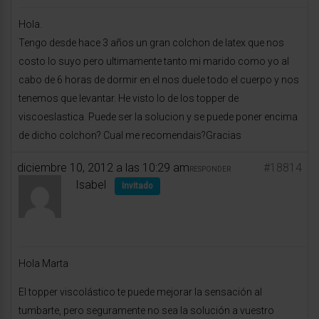
Hola.
Tengo desde hace 3 años un gran colchon de latex que nos
costo lo suyo pero ultimamente tanto mi marido como yo al
cabo de 6 horas de dormir en el nos duele todo el cuerpo y nos
tenemos que levantar. He visto lo de los topper de
viscoeslastica. Puede ser la solucion y se puede poner encima
de dicho colchon? Cual me recomendais?Gracias
diciembre 10, 2012 a las 10:29 am
#18814
RESPONDER
Isabel
Invitado
Hola Marta
El topper viscolástico te puede mejorar la sensación al
tumbarte, pero seguramente no sea la solución a vuestro