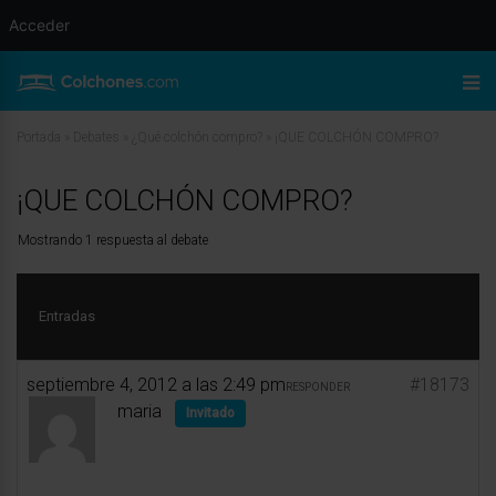
Acceder
Portada
»
Debates
»
¿Qué colchón compro?
»
¡QUE COLCHÓN COMPRO?
¡QUE COLCHÓN COMPRO?
Mostrando 1 respuesta al debate
Entradas
septiembre 4, 2012 a las 2:49 pm
#18173
RESPONDER
maria
Invitado