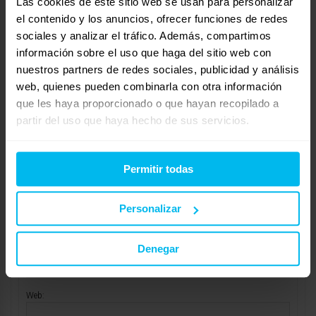
contacto con nosotros a través de nuestra tienda online
Las cookies de este sitio web se usan para personalizar
el contenido y los anuncios, ofrecer funciones de redes
http://www.colchonesrupelax.com
y le informaremos sin
sociales y analizar el tráfico. Además, compartimos
ningún compromiso.
información sobre el uso que haga del sitio web con
Un saludo,
nuestros partners de redes sociales, publicidad y análisis
Isabel Moreno
web, quienes pueden combinarla con otra información
http://www.colchonesrupelax.com
que les haya proporcionado o que hayan recopilado a
partir del uso que haya hecho de sus servicios.
Mostrando 1 respuesta al debate
Permitir todas
Respuesta a: ¡QUE COLCHÓN COMPRO?
Tu información:
Personalizar
Nombre (obligatorio):
Denegar
Correo electrónico (no se publicará) (obligatorio):
Web: