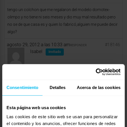
tengo un colchon que me regalaron del modelo domotex-
olimpo y no tiene ni seis meses y dio muy mal resultado.pero
no se de que casa es y quien lo fabricó,alguien me puede decir
algo?
agosto 29, 2012 a las 10:33 am
#18146
RESPONDER
Isabel
Invitado
Hola Diego
Consentimiento
Detalles
Acerca de las cookies
Por la información encontrada en internet, Domotex es la
marca propia del grupo EM (Europa Muebles)
Esta página web usa cookies
Un saludo,
Las cookies de este sitio web se usan para personalizar
http://www.colchonesrupelax.com
el contenido y los anuncios, ofrecer funciones de redes