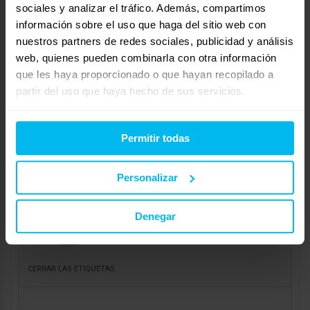
sociales y analizar el tráfico. Además, compartimos
Mostrando 1 respuesta al debate
información sobre el uso que haga del sitio web con
nuestros partners de redes sociales, publicidad y análisis
Respuesta a: colchon
web, quienes pueden combinarla con otra información
Tu información:
que les haya proporcionado o que hayan recopilado a
Nombre (obligatorio):
partir del uso que haya hecho de sus servicios.
Correo electrónico (no se publicará) (obligatorio):
Permitir todas
Web:
Personalizar
Denegar