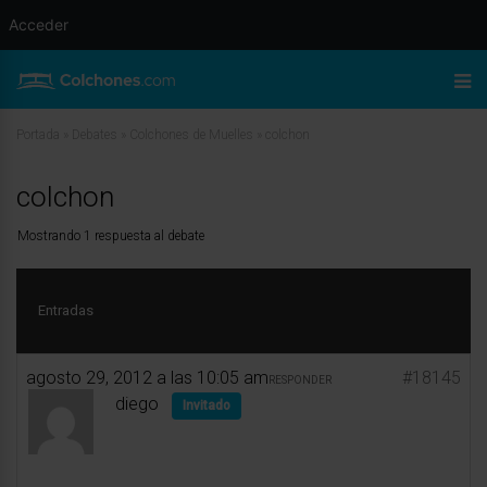
Acceder
Portada
»
Debates
»
Colchones de Muelles
»
colchon
colchon
Mostrando 1 respuesta al debate
Entradas
agosto 29, 2012 a las 10:05 am
#18145
RESPONDER
diego
Invitado