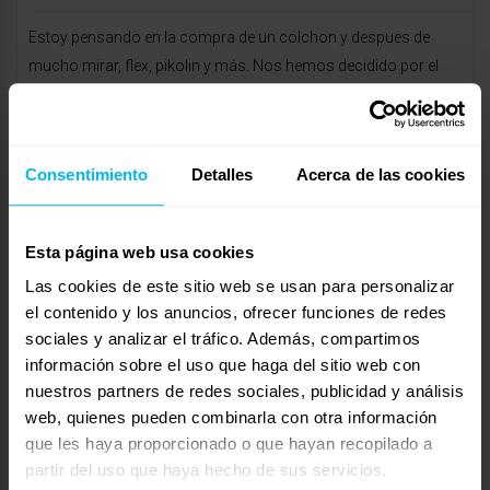
Estoy pensando en la compra de un colchon y despues de
mucho mirar, flex, pikolin y más. Nos hemos decidido por el
GREEN PLANET de naturalia.
Yo tengo problemas de espalda y necesito una superficie dura
pero moldeable es decir comoda y la verdad q este colchon es
Consentimiento
Detalles
Acerca de las cookies
muy comodo. Pero me gustaria saber vuestra opinión.
Me lo dejan por 850 euros + un sumier transpirable 3d +
almohada viscoelastica de regalo.
Esta página web usa cookies
Las cookies de este sitio web se usan para personalizar
Mostrando 0 respuestas a los debates
el contenido y los anuncios, ofrecer funciones de redes
sociales y analizar el tráfico. Además, compartimos
Respuesta a: Naturalia GREEN PLANET
información sobre el uso que haga del sitio web con
Tu información:
nuestros partners de redes sociales, publicidad y análisis
Nombre (obligatorio):
web, quienes pueden combinarla con otra información
que les haya proporcionado o que hayan recopilado a
Correo electrónico (no se publicará) (obligatorio):
partir del uso que haya hecho de sus servicios.