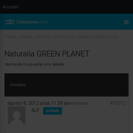
Acceder
Portada
»
Debates
»
Colchones viscoelásticos
»
Naturalia GREEN PLANET
Naturalia GREEN PLANET
Mostrando 0 respuestas a los debates
Entradas
agosto 8, 2012 a las 11:39 am
#18012
RESPONDER
ALF
Invitado