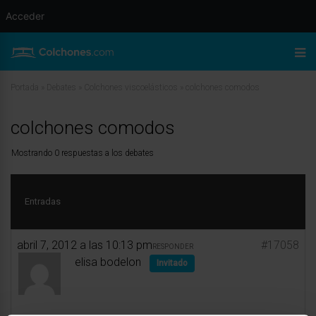
Acceder
Portada
»
Debates
»
Colchones viscoelásticos
»
colchones comodos
colchones comodos
Mostrando 0 respuestas a los debates
Entradas
abril 7, 2012 a las 10:13 pm
#17058
RESPONDER
elisa bodelon
Invitado