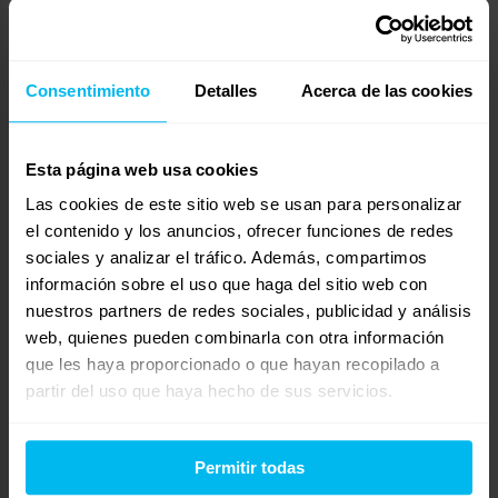
que tipo de colchon me recomienda para cam de 1,80 cm de
ancho por 2 m de largo que sea confortable
Consentimiento
Detalles
Acerca de las cookies
Mostrando 0 respuestas a los debates
Esta página web usa cookies
Respuesta a: colchones comodos
Las cookies de este sitio web se usan para personalizar
Tu información:
el contenido y los anuncios, ofrecer funciones de redes
Nombre (obligatorio):
sociales y analizar el tráfico. Además, compartimos
información sobre el uso que haga del sitio web con
Correo electrónico (no se publicará) (obligatorio):
nuestros partners de redes sociales, publicidad y análisis
web, quienes pueden combinarla con otra información
que les haya proporcionado o que hayan recopilado a
Web:
partir del uso que haya hecho de sus servicios.
Permitir todas