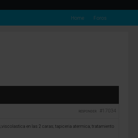
Home
Foros
#17034
RESPONDER
viscolastica en las 2 caras; tapiceria atermica; tratamiento