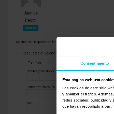
Juan de
Pedro
Invitado
Mostrando 0 respuestas a los debates
Respuesta a: Colchon Flex viscoelastico
Tu información:
Consentimiento
Nombre (obligatorio):
Esta página web usa cookie
Correo electrónico (no se publicará) (obligatorio):
Las cookies de este sitio we
y analizar el tráfico. Ademá
redes sociales, publicidad y
Web:
que hayan recopilado a parti