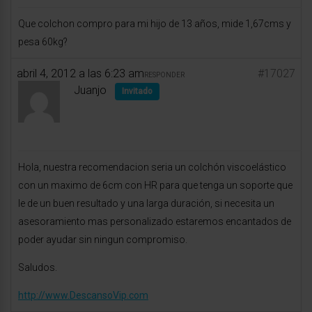
Que colchon compro para mi hijo de 13 años, mide 1,67cms y
pesa 60kg?
abril 4, 2012 a las 6:23 am
#17027
RESPONDER
Juanjo
Invitado
Hola, nuestra recomendacion seria un colchón viscoelástico
con un maximo de 6cm con HR para que tenga un soporte que
le de un buen resultado y una larga duración, si necesita un
asesoramiento mas personalizado estaremos encantados de
poder ayudar sin ningun compromiso.
Saludos.
http://www.DescansoVip.com