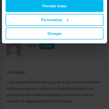
Permitir todas
http://www.maxcolchon.com/colchon-active-p-145.html
Un saludo.Susy
Personalizar
http://www.maxcolchon.com
Denegar
abril 4, 2012 a las 10:49 am
#17029
RESPONDER
Isabel
Invitado
Hola William
Todo depende también del gusto de tu hijo a la hora de dormir.
Yo te aconsejaría un colchón de muelles ensacados con
viscolástica que le daría la libertad de movimientos de los
muelles y la adaptabilidad de la viscolástica.