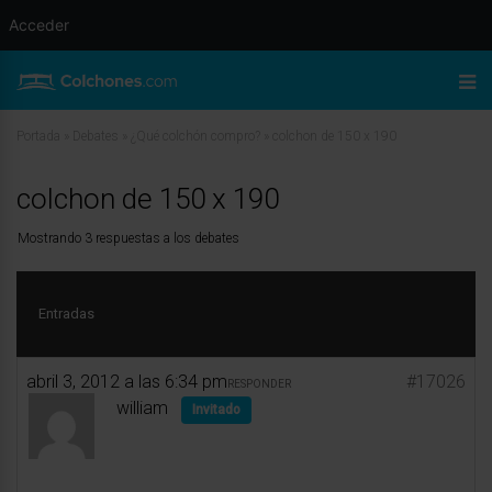
Acceder
Portada
»
Debates
»
¿Qué colchón compro?
»
colchon de 150 x 190
colchon de 150 x 190
Mostrando 3 respuestas a los debates
Entradas
abril 3, 2012 a las 6:34 pm
#17026
RESPONDER
william
Invitado