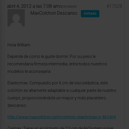
abril 4, 2012 a las 7:08 am
#17028
RESPONDER
MaxColchon Descanso
Invitado
Hola William
Depende de como le guste dormir. Por su peso le
recomendaria firmeza intermedia, entre todos nuestros
modelos te aconsejaria:
Elasticmax: Compuesto por 6 cm de viscoelástica, este
colchón es altamente adaptable a cualquier parte de nuestro
cuerpo, proporcionándole un mayor y más placentero
descanso.
http://www.maxcolchon.com/colchon-elasticmax-p-46.html
Oximax: Tiene un acolchado de 2,5 cm de AirSystem súper