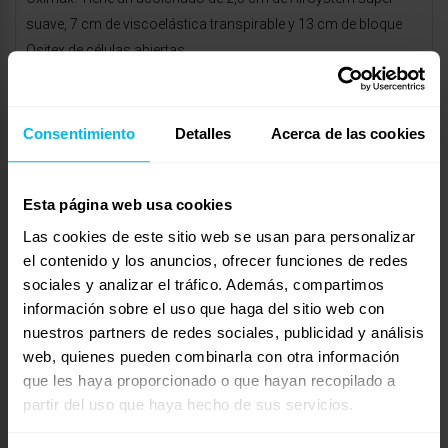
suave, 7 cm de viscoelástica transpirable y 13 cm de bloque
Ositex de células abiertas.
http://www.maxcolchon.com/colchon-oximax-p-36.html
Serenità: El colchón Serenità combina la transpirabilidad y la
Consentimiento
Detalles
Acerca de las cookies
resistencia de los muelles ensacados con la adaptabilidad de
la viscoelástica.
Esta página web usa cookies
La parte superior del núcleo está compuesta de 6cm de visco
Las cookies de este sitio web se usan para personalizar
que aportan gran adaptación al descanso.
el contenido y los anuncios, ofrecer funciones de redes
sociales y analizar el tráfico. Además, compartimos
http://www.maxcolchon.com/colchon-serenita-p-190.html
información sobre el uso que haga del sitio web con
Active: El colchon Active combina la adaptabilidad de la
nuestros partners de redes sociales, publicidad y análisis
viscoelástica con la resistencia del muelle ensacado.
web, quienes pueden combinarla con otra información
que les haya proporcionado o que hayan recopilado a
Incorpora 3 zonas de muelles ensacados a lo largo del
partir del uso que haya hecho de sus servicios.
colchón, para un mejor sustento de las partes del cuerpo y una
total independencia de lechos.