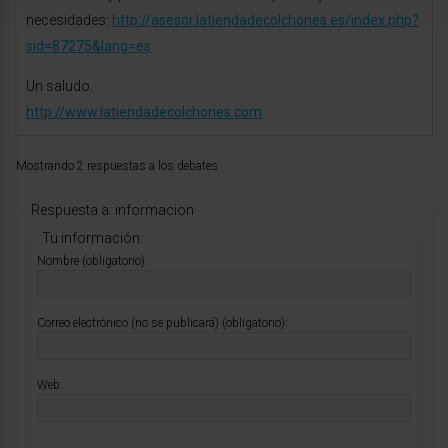
necesidades:
http://asesor.latiendadecolchones.es/index.php?
sid=87275&lang=es
Un saludo.
http://www.latiendadecolchones.com
Mostrando 2 respuestas a los debates
Respuesta a: informacion
Tu información:
Nombre (obligatorio):
Correo electrónico (no se publicará) (obligatorio):
Web: