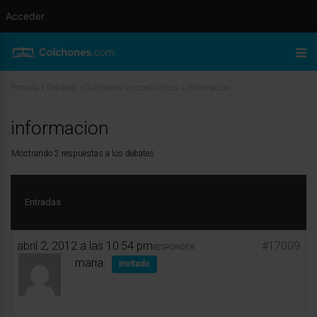
Acceder
Portada
»
Debates
»
Colchones viscoelásticos
»
informacion
informacion
Mostrando 2 respuestas a los debates
Entradas
abril 2, 2012 a las 10:54 pm
#17009
RESPONDER
maria
Invitado