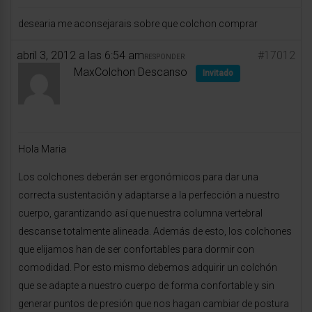
desearia me aconsejarais sobre que colchon comprar
abril 3, 2012 a las 6:54 am
#17012
RESPONDER
MaxColchon Descanso
Invitado
Hola Maria
Los colchones deberán ser ergonómicos para dar una
correcta sustentación y adaptarse a la perfección a nuestro
cuerpo, garantizando así que nuestra columna vertebral
descanse totalmente alineada. Además de esto, los colchones
que elijamos han de ser confortables para dormir con
comodidad. Por esto mismo debemos adquirir un colchón
que se adapte a nuestro cuerpo de forma confortable y sin
generar puntos de presión que nos hagan cambiar de postura