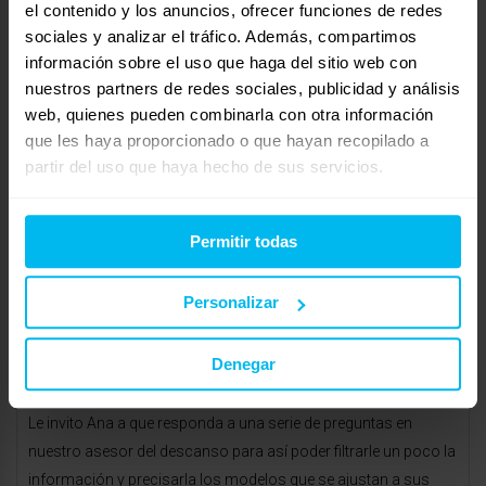
el contenido y los anuncios, ofrecer funciones de redes
http://www.maxcolchon.com
sociales y analizar el tráfico. Además, compartimos
información sobre el uso que haga del sitio web con
abril 3, 2012 a las 6:15 pm
#17024
RESPONDER
nuestros partners de redes sociales, publicidad y análisis
latiendadecolchones
Invitado
web, quienes pueden combinarla con otra información
que les haya proporcionado o que hayan recopilado a
partir del uso que haya hecho de sus servicios.
Buenas tardes María.
Permitir todas
Hay una serie de carcaterísticas del durmiente, que hacen que
no exista el colchón idóneo para todo el mundo. Hay que tener
Personalizar
en cuenta la altura y peso del durmiente, la posición al dormir,
si existen problemas de espalda, de calor durante la noche, el
Denegar
colchón en el que se ha estado durmiendo…
Le invito Ana a que responda a una serie de preguntas en
nuestro asesor del descanso para así poder filtrarle un poco la
información y precisarla los modelos que se ajustan a sus