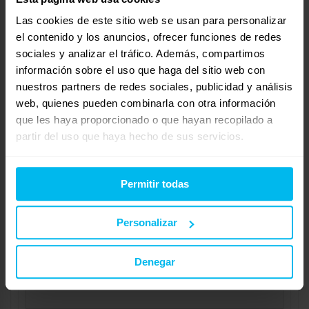
Por las medidas no te preocupes ya que somos fabricantes
solo necesitas indicarnos las medidas y el núcleo que
Las cookies de este sitio web se usan para personalizar
el contenido y los anuncios, ofrecer funciones de redes
prefieres.
sociales y analizar el tráfico. Además, compartimos
Si tienes cualquier duda ponte en contacto con nosotros y te
información sobre el uso que haga del sitio web con
ayudaremos sin ningún compromiso.
nuestros partners de redes sociales, publicidad y análisis
web, quienes pueden combinarla con otra información
Un saludo, Rocío.
que les haya proporcionado o que hayan recopilado a
partir del uso que haya hecho de sus servicios.
http://www.Maxcolchon.com
Mostrando 1 respuesta al debate
Permitir todas
Respuesta a: que colchon puedo utilizar
Personalizar
Tu información:
Nombre (obligatorio):
Denegar
Correo electrónico (no se publicará) (obligatorio):