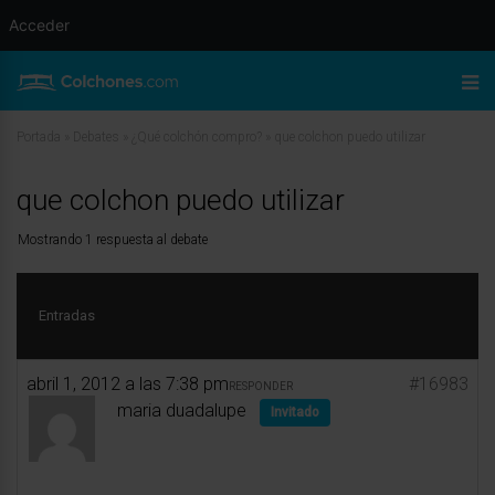
Acceder
Portada
»
Debates
»
¿Qué colchón compro?
»
que colchon puedo utilizar
que colchon puedo utilizar
Mostrando 1 respuesta al debate
Entradas
abril 1, 2012 a las 7:38 pm
#16983
RESPONDER
maria duadalupe
Invitado