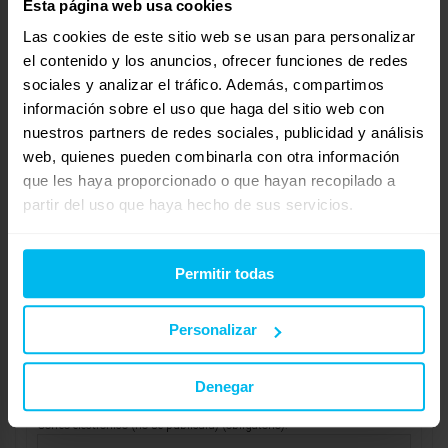
Esta página web usa cookies
Está fabricado con un núcleo que contiene 5 capas diferentes,
Las cookies de este sitio web se usan para personalizar
cada una con una función específica. Resistencia testada
el contenido y los anuncios, ofrecer funciones de redes
hasta 220 kg.
sociales y analizar el tráfico. Además, compartimos
http://www.maxcolchon.com/colchon-sensity-hasta-220-kg-p-
información sobre el uso que haga del sitio web con
nuestros partners de redes sociales, publicidad y análisis
139.html
web, quienes pueden combinarla con otra información
Un saludo.Susy
que les haya proporcionado o que hayan recopilado a
partir del uso que haya hecho de sus servicios.
http://www.maxcolchon.com
Mostrando 1 respuesta al debate
Permitir todas
Respuesta a: averiguar sobre colchon
Personalizar
Tu información:
Nombre (obligatorio):
Denegar
Correo electrónico (no se publicará) (obligatorio):