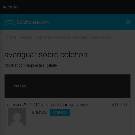
Acceder
Portada
»
Debates
»
Colchones de Muelles
»
averiguar sobre colchon
averiguar sobre colchon
Mostrando 1 respuesta al debate
Entradas
marzo 29, 2012 a las 5:27 pm
#16961
RESPONDER
andrea
Invitado