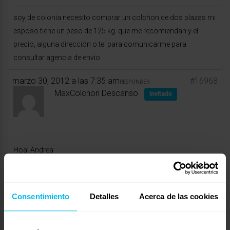
soy de colonia necesito comprar un colchon de dos plazas mi
esposo tiene un peso de 125 kg. que me recomiendan y el
precio, alguna dirección o tel para comunicarme para
consultar agencia de envio
marzo 30, 2012 a las 7:35 am
#16968
RESPONDER
MaxColchon Descanso
Invitado
Hoal Andrea
En Maxcolchon disponemos de nuestro modelo Sensity.
El colchón Sensity nace para facilitar el descanso a personas
Consentimiento
Detalles
Acerca de las cookies
con mucho peso, que encuentran difícil tener un colchón
adecuado.