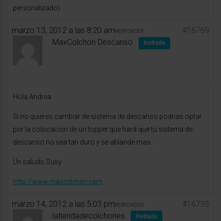
personalizado)
marzo 13, 2012 a las 8:20 am
#16769
RESPONDER
MaxColchon Descanso
Invitado
Hola Andrea
Si no quieres cambiar de sistema de descanso podrias optar
por la colocación de un topper que hará que tu sistema de
descanso no sea tan duro y se ablande mas.
Un saludo.Susy
http://www.maxcolchon.com
marzo 14, 2012 a las 5:03 pm
#16793
RESPONDER
latiendadecolchones
Invitado