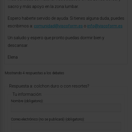
sacro y más apoyo en la zona lumbar.
Espero haberte servido de ayuda. Si tienes alguna duda, puedes
escribirnos a:
comunidad@viscoform.es
o
info@viscoform.es
Un saludo y espero que pronto puedas dormir bien y
descansar.
Elena
Mostrando 4 respuestas a los debates
Respuesta a: colchon duro o con resortes?
Tu información:
Nombre (obligatorio):
Correo electrónico (no se publicará) (obligatorio):