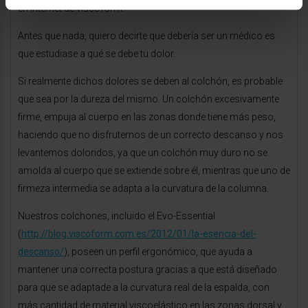
en Internet de viscoform.
Antes que nada, quiero decirte que debería ser un médico es
que estudiase a qué se debe tu dolor.
Si realmente dichos dolores se deben al colchón, es probable
que sea por la dureza del mismo. Un colchón excesivamente
firme, empuja al cuerpo en las zonas donde tiene más peso,
haciendo que no disfrutemos de un correcto descanso y nos
levantemos doloridos, ya que un colchón muy duro no se
amolda al cuerpo que se extiende sobre él, mientras que uno de
firmeza intermedia se adapta a la curvatura de la columna.
Nuestros colchones, incluido el Evo-Essential
(
http://blog.viscoform.com.es/2012/01/la-esencia-del-
descanso/
), poseen un perfil ergonómico, que ayuda a
mantener una correcta postura gracias a que está diseñado
para que se adaptade a la curvatura real de la espalda, con
más cantidad de material viscoelástico en las zonas dorsal y