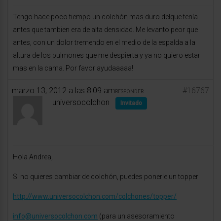
Tengo hace poco tiempo un colchón mas duro delque tenía
antes que tambien era de alta densidad. Me levanto peor que
antes, con un dolor tremendo en el medio de la espalda a la
altura de los pulmones que me despierta y ya no quiero estar
mas en la cama. Por favor ayudaaaaa!
marzo 13, 2012 a las 8:09 am
#16767
RESPONDER
universocolchon
Invitado
Hola Andrea,
Si no quieres cambiar de colchón, puedes ponerle un topper
http://www.universocolchon.com/colchones/topper/
info@universocolchon.com
(para un asesoramiento