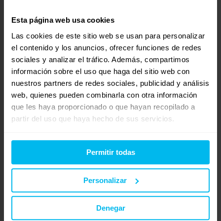
tradicional. Le ajdunto el enlace del colchón modelo 5000
Esta página web usa cookies
Ensacado Visco, para que pueda ver fotos y características:
http://www.latiendadecolchones.es/colchones/5000-
Las cookies de este sitio web se usan para personalizar
el contenido y los anuncios, ofrecer funciones de redes
ensacado-visco.html
sociales y analizar el tráfico. Además, compartimos
Mírelo y si tiene cualquier tipo de duda o consulta, puede
información sobre el uso que haga del sitio web con
hacérnosla llegar por mail a
descanso@munozmuebles.net
o
nuestros partners de redes sociales, publicidad y análisis
por teléfono al 902 103 859.
web, quienes pueden combinarla con otra información
que les haya proporcionado o que hayan recopilado a
Un saludo.
partir del uso que haya hecho de sus servicios.
http://www.latiendadecolchones.com
marzo 15, 2012 a las 1:10 pm
#16810
RESPONDER
Permitir todas
elenaort
Invitado
Personalizar
Denegar
Hola Andrea, soy Elena Ortiz, responsable de atención al cliente