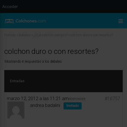
Acceder
Portada
»
Debates
»
¿Qué colchón compro?
»
colchon duro o con resortes?
colchon duro o con resortes?
Mostrando 4 respuestas a los debates
Entradas
marzo 12, 2012 a las 11:21 am
#16757
RESPONDER
andrea badalini
Invitado