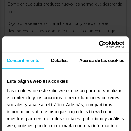
Como en cualquier producto nuevo , es normal que desprenda
olor.
Dejalo que se airee, ventila la habitacion y ese olor debe
desaparecer, en caso contrario acude directamente al lugar
donde lo adquiristes y comentalo.
Un saludo.Susy
Consentimiento
Detalles
Acerca de las cookies
http://www.maxcolchon.com
marzo 8, 2012 a las 6:08 pm
#16743
RESPONDER
Esta página web usa cookies
latiendadecolchones
Invitado
Las cookies de este sitio web se usan para personalizar
el contenido y los anuncios, ofrecer funciones de redes
sociales y analizar el tráfico. Además, compartimos
información sobre el uso que haga del sitio web con
Buenas tardes Sonia.
nuestros partners de redes sociales, publicidad y análisis
web, quienes pueden combinarla con otra información
Totalmente deacuerdo con lo que ya te han comentado. El