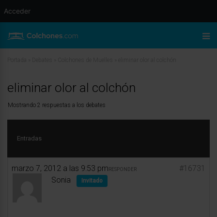
Acceder
Portada
»
Debates
»
Colchones de Muelles
»
eliminar olor al colchón
eliminar olor al colchón
Mostrando 2 respuestas a los debates
Entradas
marzo 7, 2012 a las 9:53 pm
#16731
RESPONDER
Sonia
Invitado