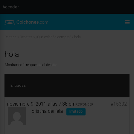
Acceder
Portada
»
Debates
»
¿Qué colchón compro?
»
hola
hola
Mostrando 1 respuesta al debate
Entradas
noviembre 9, 2011 a las 7:38 pm
#15302
RESPONDER
cristina daniela
Invitado