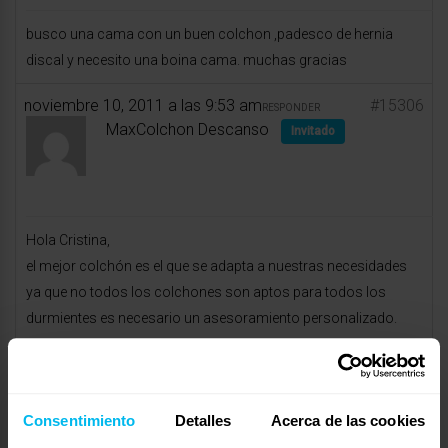
busco una cama con un buen colchon ,padesco de hernia
discal y necesito una boina cama. muchas gracias
noviembre 10, 2011 a las 9:53 am
#15306
RESPONDER
MaxColchon Descanso
Invitado
Hola Cristina,
el mejor colchón es el que se adapta a nuestras necesidades
ya que no todos los colchones son aptos para todos los
durmientes es necesario un asesoramiento personalizado.
Para que pueda asesorarte necesito saber algunos datos
como el peso, la altura, la firmeza con la que te gusta
descansar, si eres calurosa o cualquier otra indicación que
Consentimiento
Detalles
Acerca de las cookies
quieras hacer a tener en cuenta.