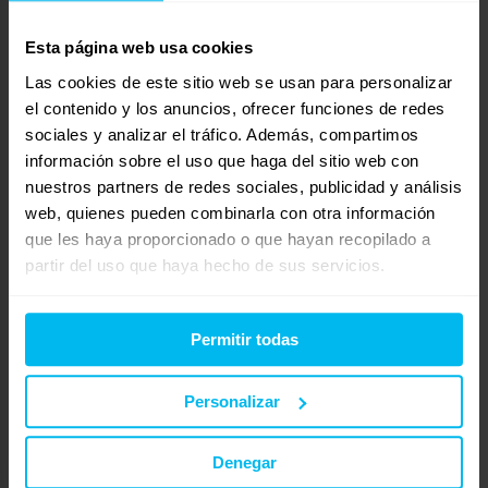
Con estos datos la elección del colchón es acertada.
Esta página web usa cookies
Si lo prefieres puedes ponerte en contacto con nosotros
Las cookies de este sitio web se usan para personalizar
donde te ayudaremos y asesoraremos sin ningún
el contenido y los anuncios, ofrecer funciones de redes
compromiso.
sociales y analizar el tráfico. Además, compartimos
información sobre el uso que haga del sitio web con
Un saludo, Rocío.
nuestros partners de redes sociales, publicidad y análisis
web, quienes pueden combinarla con otra información
http://www.Maxcolchon.com
que les haya proporcionado o que hayan recopilado a
partir del uso que haya hecho de sus servicios.
Mostrando 1 respuesta al debate
Respuesta a: hola
Permitir todas
Tu información:
Nombre (obligatorio):
Personalizar
Correo electrónico (no se publicará) (obligatorio):
Denegar