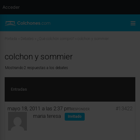
Acceder
Portada
»
Debates
»
¿Qué colchón compro?
»
colchon y sommier
colchon y sommier
Mostrando 2 respuestas a los debates
Entradas
mayo 18, 2011 a las 2:37 pm
#13422
RESPONDER
maria teresa
Invitado