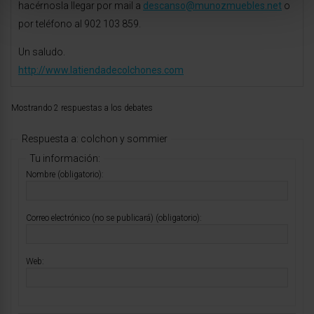
hacérnosla llegar por mail a
descanso@munozmuebles.net
o
por teléfono al 902 103 859.
Un saludo.
http://www.latiendadecolchones.com
Mostrando 2 respuestas a los debates
Respuesta a: colchon y sommier
Tu información:
Nombre (obligatorio):
Correo electrónico (no se publicará) (obligatorio):
Web: