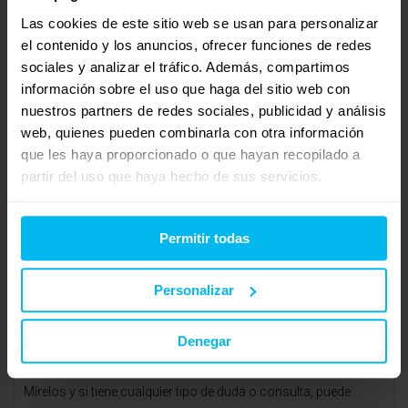
hay que hacer con mayor detenimiento es la funda del propio
Las cookies de este sitio web se usan para personalizar
colchón); y los somieres, también se pueden fabricar sin
el contenido y los anuncios, ofrecer funciones de redes
problemas.
sociales y analizar el tráfico. Además, compartimos
información sobre el uso que haga del sitio web con
Le adjunto el enlace para que vea los colchones y somieres en
nuestros partners de redes sociales, publicidad y análisis
nuestra web. El precio sería el mismo que en la medida de 105 x
web, quienes pueden combinarla con otra información
200 cm.
que les haya proporcionado o que hayan recopilado a
partir del uso que haya hecho de sus servicios.
-Colchones:
http://www.latiendadecolchones.com/epages/ea6409.sf/es_E
S/?ObjectPath=/Shops/ea6409/Categories/»VISCOLÁSTICA
Permitir todas
105 x 200 cm»
-Somieres:
Personalizar
http://www.latiendadecolchones.com/epages/ea6409.sf/es_E
S/?ObjectPath=/Shops/ea6409/Categories/»SOMIERES
Y
Denegar
BASES TAPIZADAS 105 x 200 cm»
Mírelos y si tiene cualquier tipo de duda o consulta, puede