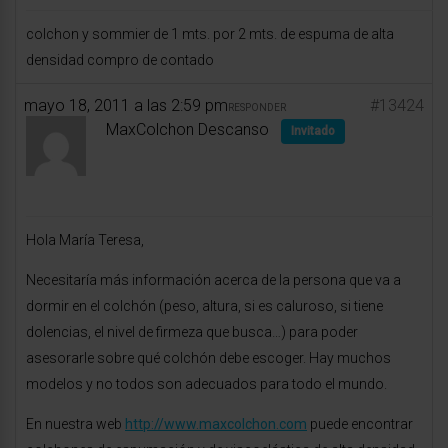
colchon y sommier de 1 mts. por 2 mts. de espuma de alta
densidad compro de contado
mayo 18, 2011 a las 2:59 pm
#13424
RESPONDER
MaxColchon Descanso
Invitado
Hola María Teresa,
Necesitaría más información acerca de la persona que va a
dormir en el colchón (peso, altura, si es caluroso, si tiene
dolencias, el nivel de firmeza que busca…) para poder
asesorarle sobre qué colchón debe escoger. Hay muchos
modelos y no todos son adecuados para todo el mundo.
En nuestra web
http://www.maxcolchon.com
puede encontrar