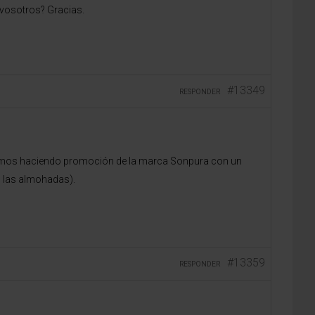
 vosotros? Gracias.
#13349
RESPONDER
stamos haciendo promoción de la marca Sonpura con un
s las almohadas).
#13359
RESPONDER