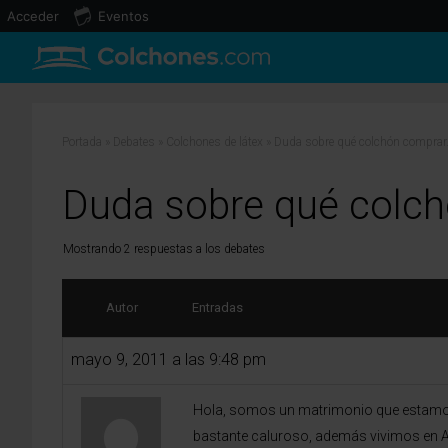
Acceder
Eventos
Portada
»
Debates
»
Colchones de látex
»
Duda sobre qué colchón comprar
Duda sobre qué colch
Mostrando 2 respuestas a los debates
Autor
Entradas
mayo 9, 2011 a las 9:48 pm
Hola, somos un matrimonio que estamos 
bastante caluroso, además vivimos en A