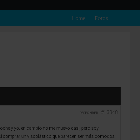
Home
Foros
#13348
RESPONDER
noche y yo, en cambio no me muevo casi, pero soy
s si comprar un viscolástico que parecen ser más cómodos