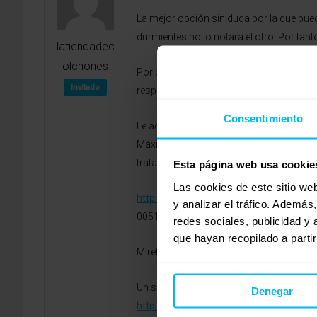
La mejor opción sin duda por la que puede
durmientes no lo notará el otro. Por tan
latiendadec
olchones
Por otro lado, el colchón de muelles al es
Invitado
respiraderos que incorporan estos colcho
Consentimiento
Le adjunto el enlace del colchón modelo
Máxima durabilidad y confort total en un
tratamientos y certificados Oko-Tex.
Esta página web usa cookie
Las cookies de este sitio we
http://www.latiendadecolchones.com/
y analizar el tráfico. Ademá
0051″
redes sociales, publicidad y
que hayan recopilado a parti
Mírelo y si tiene cualquier tipo de duda 
Un saludo.
Denegar
http://www.latiendadecolchones.com