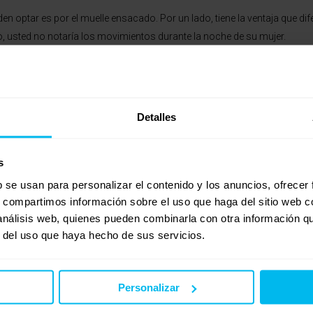
n optar es por el muelle ensacado. Por un lado, tiene la ventaja que dif
to, usted no notaría los movimientos durante la noche de su mujer.
tar hueco interiormente, permite que el aire circule libremente por el int
nes en su interior, facilitando que el colchón en ningún momento pueda
Detalles
 5000 Ensacado Visco, un colchón de 27 cm. de altura, núcleo de muelles
 núcleo de muelles. Incorpora en el acolchado Tapa-Tapa, 20 mm. de mat
s
b se usan para personalizar el contenido y los anuncios, ofrecer
epages/ea6409.sf/es_ES/?ObjectPath=/Shops/ea6409/Products/»500
s, compartimos información sobre el uso que haga del sitio web 
 análisis web, quienes pueden combinarla con otra información q
r del uso que haya hecho de sus servicios.
o consulta, puede hacérnosla llegar por mail a
descanso@munozmuebles
Personalizar