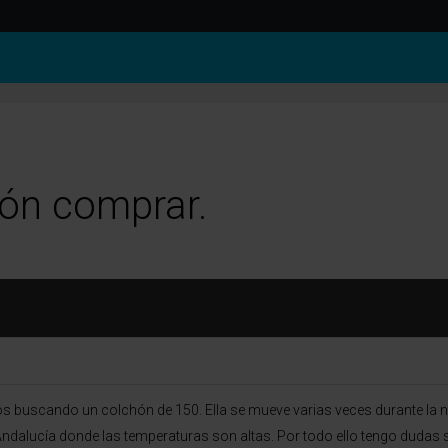
.
ón comprar.
buscando un colchón de 150. Ella se mueve varias veces durante la 
ndalucía donde las temperaturas son altas. Por todo ello tengo duda