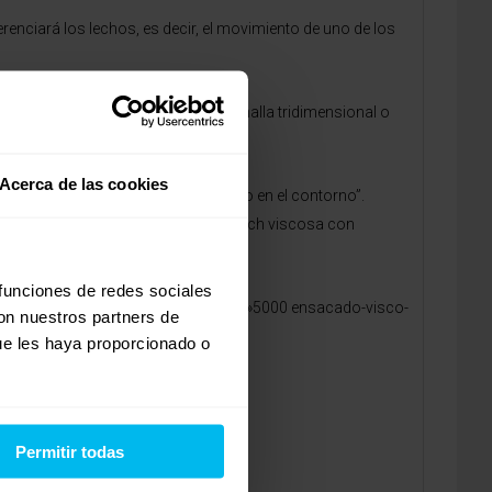
erenciará los lechos, es decir, el movimiento de uno de los
erior del colchón y se expulse por la malla tridimensional o
 llegar a dar calor.
Acerca de las cookies
 ensacados “con varilla de refuerzo en el contorno”.
erial viscoelástico en un tejido Strech viscosa con
 funciones de redes sociales
0
ENSACADO-VISCO»/SubProducts/»5000 ensacado-visco-
con nuestros partners de
ue les haya proporcionado o
.net
o por teléfono al 902 103 859.
Permitir todas