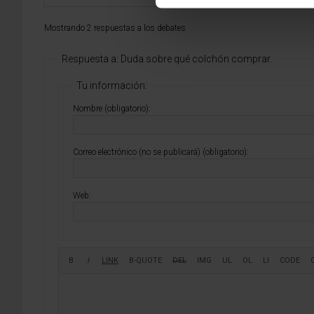
Mostrando 2 respuestas a los debates
Respuesta a: Duda sobre qué colchón comprar.
Tu información:
Nombre (obligatorio):
Correo electrónico (no se publicará) (obligatorio):
Web: