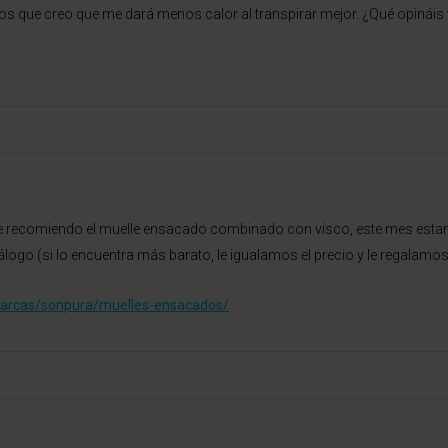
s que creo que me dará menos calor al transpirar mejor. ¿Qué opináis
 yo le recomiendo el muelle ensacado combinado con visco, este mes e
álogo (si lo encuentra más barato, le igualamos el precio y le regalamo
marcas/sonpura/muelles-ensacados/