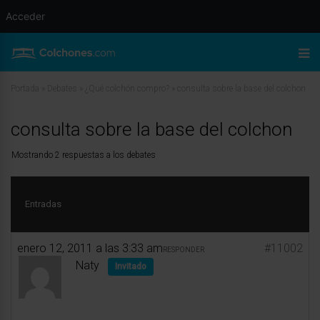
Acceder
Portada
»
Debates
»
¿Qué colchón compro?
»
consulta sobre la base del colchon
consulta sobre la base del colchon
Mostrando 2 respuestas a los debates
Entradas
enero 12, 2011 a las 3:33 am
#11002
RESPONDER
Naty
Invitado