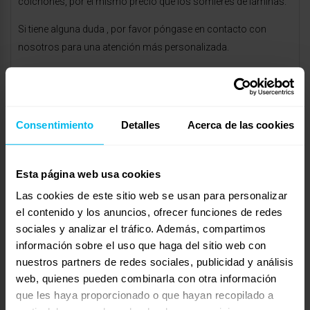
colchones, por el mismo precio que los somieres de láminas.
Si tiene alguna duda , por favor póngase en contacto con
nosotros para una atención más personalizada.
Un saludo.
Somnis
http//www.milcolchones.com
Consentimiento
Detalles
Acerca de las cookies
enero 28, 2011 a las 2:35 am
#12699
RESPONDER
cate
Invitado
Esta página web usa cookies
Las cookies de este sitio web se usan para personalizar
el contenido y los anuncios, ofrecer funciones de redes
sociales y analizar el tráfico. Además, compartimos
buenas,
información sobre el uso que haga del sitio web con
nuestros partners de redes sociales, publicidad y análisis
Te recomiendo una base tapizada con malla 3d ya que facilita
web, quienes pueden combinarla con otra información
la tranpiración del colchón.
que les haya proporcionado o que hayan recopilado a
no tanto un somier ya que entre espacio de lamina y lamina el