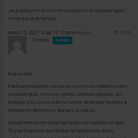
¿se puede poner un colchon viscolastico en una base rigida ?
o tiene que se de laminas
enero 15, 2011 a las 11:10 am
#12698
RESPONDER
Somnis
Invitado
Buenos días,
Efectivamente puede colocar un colchón viscoelástico sobre
una base rígida , como por ejemplo una base tapizada ; sin
embargo si lo coloca sobre un somier de láminas facilitará la
tranpiración del mismo y alargará su vida útil.
Actualmente existen bases tapizadas con mallados de rejilla
3D y perforaciones que facilitan la transpiración de los