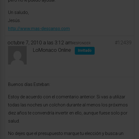
pero no le puedo ayudar.
Un saludo,
Jesús.
http://www.mas-descanso.com
octubre 7, 2010 a las 3:12 am
#12439
RESPONDER
LoMonaco Online
Invitado
Buenos días Esteban:
Estoy de acuerdo con el comentario anterior. Si vas a utilizar
todas las noches un colchon durante al menos los próximos
diez años te convendría invertir en ello, aunque fuese solo por
salud.
No dejes que el presupuesto marque tu elección y busca un