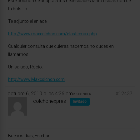
Este colchón se adapta a tus necesidades tanto fisicas con de
tu bolsillo.
Te adjunto el enlace:
http://www.maxcolchon.com/elasticmax.php
Cualquier consulta que quieras hacernos no dudes en
llamarnos.
Un saludo, Rocío.
http://www.Maxcolchon.com
octubre 6, 2010 a las 4:36 am
#12437
RESPONDER
colchonexpres
Invitado
Buenos días, Esteban.