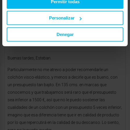
Permitir todas
Enrique, asesor de
http://www.colchonexpres.com
Personalizar
octubre 6, 2010 a las 9:45 am
#12438
RESPONDER
mas-descanso
Invitado
Denegar
Buenas tardes, Esteban.
Particularmente no me atrevo a poder recomendarle un
colchón visco-elástico, y menos a decirle que es bueno, con
un presupuesto tan bajito. En 135 cms. en marcas que
conocemos y que trabajamos será raro que el presupuesto
sea inferior a 1500 €, así que no le puedo sostener las
cualidades de un colchón con un presupuesto 5 veces inferior;
imagino que esa diferencia tiene que ir en calidad de producto
por lo que repercutirá en la calidad de su descanso. Lo siento,