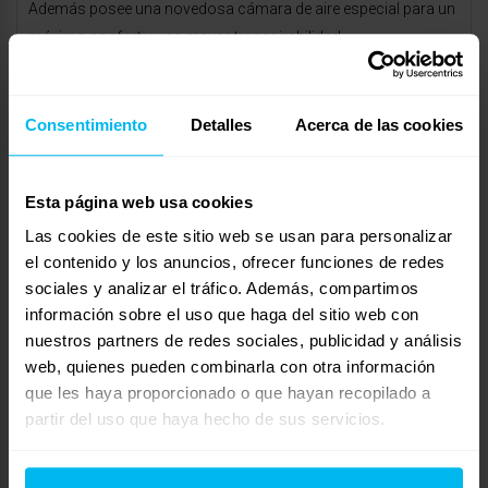
Además posee una novedosa cámara de aire especial para un
máximo confort y una mayor transpirabilidad.
Puede visitar
http://www.colchonexpres.com
para ver el
modelo citado a un fantástico precio, que cuadra
Consentimiento
Detalles
Acerca de las cookies
aproximadamente en el presupuesto estipulado, así como el
resto de características.
Esta página web usa cookies
Colchonexpres.com ofrece una Garantía de Descanso de 30
Las cookies de este sitio web se usan para personalizar
días en el colchón, para que tengas la tranquilidad de probar el
el contenido y los anuncios, ofrecer funciones de redes
colchón en el confort de tu casa, así el acierto en el colchón
sociales y analizar el tráfico. Además, compartimos
está asegurado.
información sobre el uso que haga del sitio web con
No dude ponerse en contacto con nosotros a través de
nuestros partners de redes sociales, publicidad y análisis
nuestra página web ó llamando al teléfono 916 776 946 / 902
web, quienes pueden combinarla con otra información
que les haya proporcionado o que hayan recopilado a
002 448 para cualquier consulta que le surja. Le atenderemos
partir del uso que haya hecho de sus servicios.
gustosamente.
Reciba un cordial saludo,