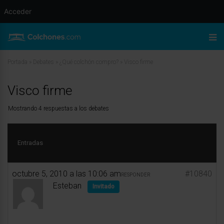
Acceder
Portada
»
Debates
»
¿Qué colchón compro?
»
Visco firme
Visco firme
Mostrando 4 respuestas a los debates
Entradas
octubre 5, 2010 a las 10:06 am
#10840
RESPONDER
Esteban
Invitado