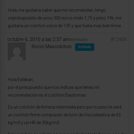
Hola, me gustaria saber que me recomiendan, tengo
unpresupuesto de unos 300 euros mido 1,75 y peso 74k, me
gustaria un colchon visco de 135 y que fuera mas bien firme
octubre 6, 2010 a las 2:37 am
#12436
RESPONDER
Rocío Maxcolchon
Invitado
Hola Esteban,
por el presupuesto que nos indicas que tienes mi
recomendación es el colchón Elasticmax.
Es un colchón de firmeza intermedia pero por tu peso te será
un colchón firme compuesto de 6cm de Viscoelastica de 65
kg/m3 y un HR de 35kg/m3.