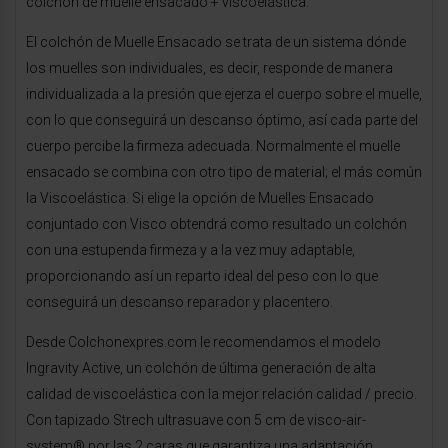
colchón de muelle ensacado + viscoelástica.
El colchón de Muelle Ensacado se trata de un sistema dónde
los muelles son individuales, es decir, responde de manera
individualizada a la presión que ejerza el cuerpo sobre el muelle,
con lo que conseguirá un descanso óptimo, así cada parte del
cuerpo percibe la firmeza adecuada. Normalmente el muelle
ensacado se combina con otro tipo de material; el más común
la Viscoelástica. Si elige la opción de Muelles Ensacado
conjuntado con Visco obtendrá como resultado un colchón
con una estupenda firmeza y a la vez muy adaptable,
proporcionando así un reparto ideal del peso con lo que
conseguirá un descanso reparador y placentero.
Desde Colchonexpres.com le recomendamos el modelo
Ingravity Active, un colchón de última generación de alta
calidad de viscoelástica con la mejor relación calidad / precio.
Con tapizado Strech ultrasuave con 5 cm de visco-air-
system® por las 2 caras que garantiza una adaptación