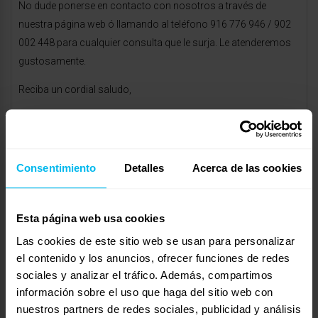
No dude ponerse en contacto con nosotros a través de
nuestra página web ó llamando al teléfono 916 776 946 / 902
002 448 para cualquier consulta que le surja. Le atenderemos
gustosamente.
Reciba un cordial saludo,
Enrique, asesor de
http://www.colchonexpres.com
septiembre 22, 2010 a las 3:44 am
#12393
RESPONDER
LoMonaco Online
Consentimiento
Detalles
Acerca de las cookies
Invitado
Esta página web usa cookies
Las cookies de este sitio web se usan para personalizar
Buenos días Ramon:
el contenido y los anuncios, ofrecer funciones de redes
En Grupo LoMonaco hemos lanzado el sistema que
sociales y analizar el tráfico. Además, compartimos
información sobre el uso que haga del sitio web con
proporciona la máxima independencia de lechos (después de
nuestros partners de redes sociales, publicidad y análisis
los colchones gemelos, claro está). Disponemos dentro de