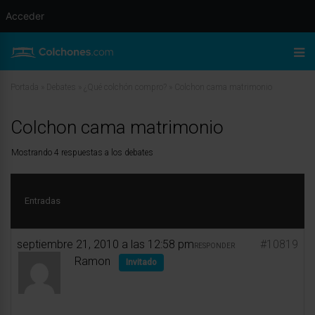
Acceder
Portada
»
Debates
»
¿Qué colchón compro?
»
Colchon cama matrimonio
Colchon cama matrimonio
Mostrando 4 respuestas a los debates
Entradas
septiembre 21, 2010 a las 12:58 pm
#10819
RESPONDER
Ramon
Invitado