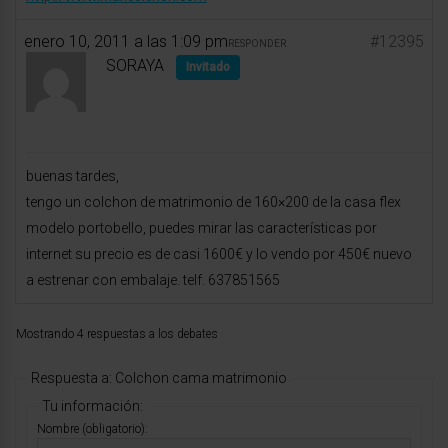
enero 10, 2011 a las 1:09 pm
#12395
RESPONDER
SORAYA
Invitado
buenas tardes,
tengo un colchon de matrimonio de 160×200 de la casa flex
modelo portobello, puedes mirar las características por
internet su precio es de casi 1600€ y lo vendo por 450€ nuevo
a estrenar con embalaje. telf. 637851565
Mostrando 4 respuestas a los debates
Respuesta a: Colchon cama matrimonio
Tu información:
Nombre (obligatorio):