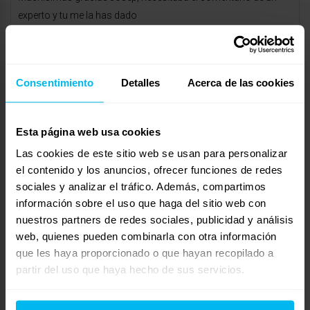
experto y tu me la has dado
gracias y un saludo
abril 25, 2011 a las 9:26 pm
#13211
RESPONDER
Ana Rosa
Consentimiento
Detalles
Acerca de las cookies
Invitado
Esta página web usa cookies
Las cookies de este sitio web se usan para personalizar
Hola, estoy a punto de comprarme un colchón como el tuyo,
el contenido y los anuncios, ofrecer funciones de redes
sin embargo, acabo de leer a un usuario de este colchón «que
sociales y analizar el tráfico. Además, compartimos
es muy cómodo, pero da mucho calor». Es cierto? qué
información sobre el uso que haga del sitio web con
resultado te ha dado? nosotros estamos como tú cuando lo
nuestros partners de redes sociales, publicidad y análisis
compraste. Agradeceríamos mucho tu opinión.
web, quienes pueden combinarla con otra información
Saludos,
que les haya proporcionado o que hayan recopilado a
partir del uso que haya hecho de sus servicios.
abril 26, 2011 a las 8:21 am
#13214
RESPONDER
universocolchon
Invitado