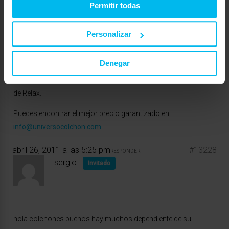
Permitir todas
Personalizar
Hola Ana Rosa,
Denegar
Si temes a la calor no hay nada mejor que uno de muelles
ensacadas + visco, te recomiendo el magnum o el gaviota oro
de Relax.
Puedes encontrar el mejor precio garantizado en:
info@universocolchon.com
abril 26, 2011 a las 5:25 pm
#13228
RESPONDER
sergio
Invitado
hola colchones buenos hay muchos dependiente de su