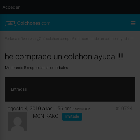
Acceder
Portada
»
Debates
»
¿Qué colchón compro?
»
he comprado un colchon ayuda !!!!
he comprado un colchon ayuda !!!!
Mostrando 5 respuestas a los debates
Entradas
agosto 4, 2010 a las 1:56 am
#10724
RESPONDER
MONIKAKO
Invitado