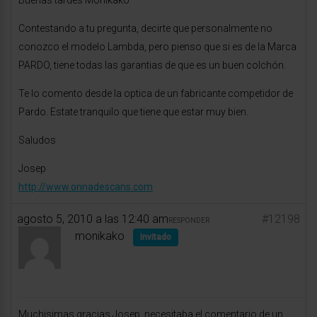
Buenas tardes Monikako
Contestando a tu pregunta, decirte que personalmente no
conozco el modelo Lambda, pero pienso que si es de la Marca
PARDO, tiene todas las garantias de que es un buen colchón.
Te lo comento desde la optica de un fabricante competidor de
Pardo. Estate tranquilo que tiene que estar muy bien.
Saludos
Josep
http://www.onnadescans.com
agosto 5, 2010 a las 12:40 am
#12198
RESPONDER
monikako
Invitado
Muchisimas gracias Josep, necesitaba el comentario de un