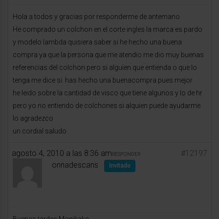
Hola a todos y gracias por responderme de antemano
He comprado un colchon en el corte ingles la marca es pardo
y modelo lambda quisiera saber si he hecho una buena
compra ya que la persona que me atendio me dio muy buenas
referencias del colchon pero si alguien que entienda o que lo
tenga me dice si. has hecho una buenacompra pues mejor
he leido sobre la cantidad de visco que tiene algunos y lo de hr
pero yo no entiendo de colchones si alquien puede ayudarme
lo agradezco
un cordial saludo
agosto 4, 2010 a las 8:36 am
#12197
RESPONDER
onnadescans
Invitado