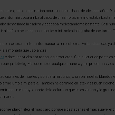
ya que es justo lo que me iba ocurriendo a mí hace desde hace años. Yo 
 que si dormía boca arriba al cabo de unas horas me molestaba bastante
aba demasiado la cadera y acababa molestándome bastante. Casi nunca 
r al baño o beber agua, cualquier mini molestia lograba despertarme. T
o asesoramiento e información a mi problema. En la actualidad ya du
n y la almohada que uso ahora.
.es
y date una vuelta por todos los productos. Cualquier duda ponte en 
pareja de 56kg. Ella duerme de cualquier manera y sin problemas y es f
adicionales de muelles y son para mi duros, o si son muelles blandos 
jerme junto a mi pareja. También he dormido en látex y es buen colchó
ontraria en el apoyo aparte de lo caluroso que es en verano y la gran n
eformara…
recomendaron elegí el más caro porque a destacar es el más suave, el q