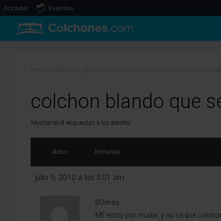
Acceder
Eventos
Portada
»
Debates
»
¿Qué colchón compro?
»
colchon blando que se hund
colchon blando que s
Mostrando 8 respuestas a los debates
Autor
Entradas
julio 9, 2010 a las 3:01 am
BUenas.
ME estoy por mudar, y no se que colcho