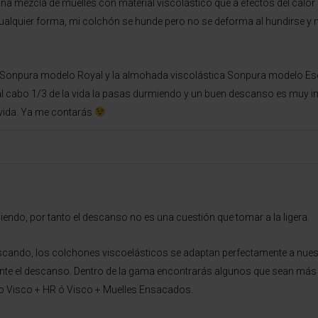
na mezcla de muelles con material viscolástico que a efectos del calor 
ualquier forma, mi colchón se hunde pero no se deforma al hundirse y 
de Sonpura modelo Royal y la almohada viscolástica Sonpura modelo Ese
 y al cabo 1/3 de la vida la pasas durmiendo y un buen descanso es muy i
a vida. Ya me contarás
endo, por tanto el descanso no es una cuestión que tomar a la ligera.
uscando, los colchones viscoelásticos se adaptan perfectamente a nue
te el descanso. Dentro de la gama encontrarás algunos que sean más f
o Visco + HR ó Visco + Muelles Ensacados.