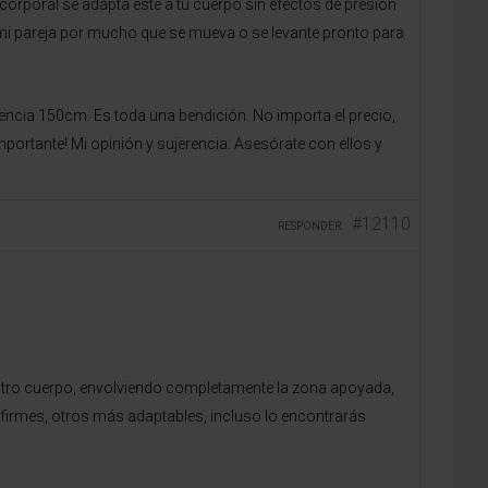
corporal se adapta éste a tu cuerpo sin efectos de presión
mi pareja por mucho que se mueva o se levante pronto para
ncia 150cm. Es toda una bendición. No importa el precio,
mportante! Mi opinión y sujerencia: Asesórate con ellos y
#12110
RESPONDER
stro cuerpo, envolviendo completamente la zona apoyada,
irmes, otros más adaptables, incluso lo encontrarás