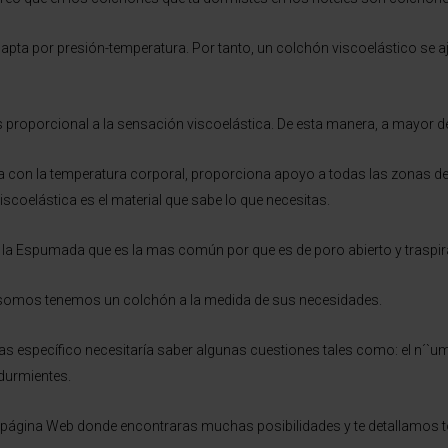
dapta por presión-temperatura. Por tanto, un colchón viscoelástico se aj
s proporcional a la sensación viscoelástica. De esta manera, a mayor 
na con la temperatura corporal, proporciona apoyo a todas las zonas de
viscoelástica es el material que sabe lo que necesitas.
la Espumada que es la mas común por que es de poro abierto y traspira 
somos tenemos un colchón a la medida de sus necesidades.
específico necesitaría saber algunas cuestiones tales como: el n´`umer
durmientes.
 página Web donde encontraras muchas posibilidades y te detallamos t