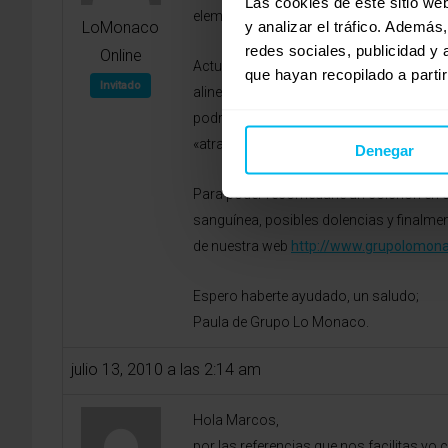
Las cookies de este sitio we
elementos o por deficiencias en alguno d
y analizar el tráfico. Ademá
LoMonaco
redes sociales, publicidad y
Online
Actualmente los expertos médicos recomi
que hayan recopilado a parti
Invitado
alineado con el resto de la columna. Así
podría ser un colchon de viscoelastica, 
«atrapamiento»).
Denegar
Para poder recomedarle un colchon en co
sanguínea, posibles dolencias y finalm
de nuestra web
http://www.grupolomon
Espero haberte ayudado, un saludo;
Paula de Grupo Lo Monaco.
julio 13, 2010 a las 2:14 am
Hola Marcos,
por las referencias que nos facilitas yo