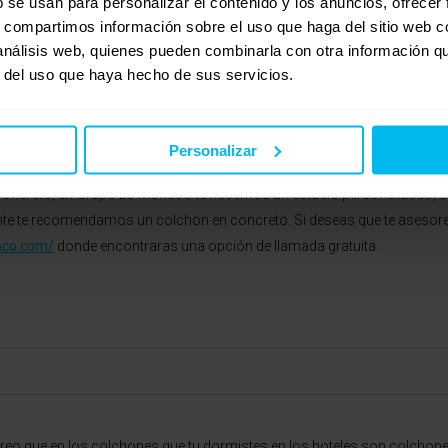
b se usan para personalizar el contenido y los anuncios, ofrecer
e los artículos.
s, compartimos información sobre el uso que haga del sitio web 
 análisis web, quienes pueden combinarla con otra información q
endan el colchón debe ser de una firmeza media y la almohada debe esta
r del uso que haya hecho de sus servicios.
 un colchon blando como el que busca, no le beneficiaría nada. Según lo
donde la capa de HR te proporciona firmeza y la capa de visco, ingravi
Personalizar
ncreto, en Grupo Lo Monaco te hacemos un estudio personalizado, sobre
ente te recomendamos un colchon en concreto. Si deseas que te asesor
aco.com/
donde encontraras una opción de llamada gratuita.
 creo que en los colchones que tu dormistes en los hoteles son colchone