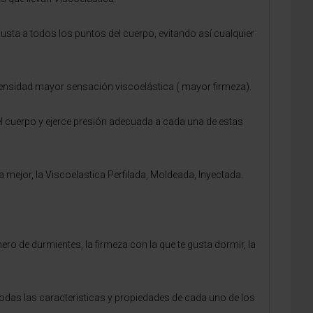
usta a todos los puntos del cuerpo, evitando así cualquier
densidad mayor sensación viscoelástica ( mayor firmeza).
l cuerpo y ejerce presión adecuada a cada una de estas
mejor, la Viscoelastica Perfilada, Moldeada, Inyectada.
o de durmientes, la firmeza con la que te gusta dormir, la
odas las caracteristicas y propiedades de cada uno de los