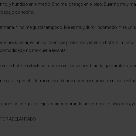
ito, y hundido en el medio. Encima lo tengo en el piso. Duermo muy mal
trabajo de noche!!!
 hermana. Y no me gusta tampoco. Me es muy duro, incomodo. Y es un 
r «que» buscar, es un colchon que probe una vez en un hotel. El mismo t
comodidad y no me queria levantar.
 en un hotel en el exterior durmio en uncolchon blando que tambien lo
ones asi, o por ahi dormi en un colchon comun y corriente en buen esta
 bien, pero no me queiro equivocar comprando un sommier o algo duro, 
 POR ADELANTADO.