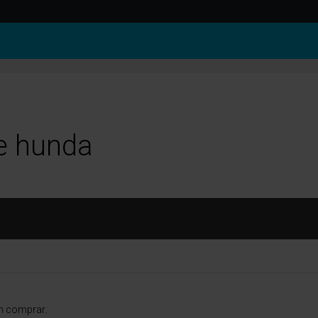
a
e hunda
n comprar.