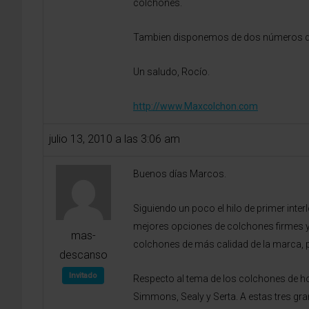
colchones.
Tambien disponemos de dos números de t
Un saludo, Rocío.
http://www.Maxcolchon.com
julio 13, 2010 a las 3:06 am
Buenos días Marcos.
Siguiendo un poco el hilo de primer inte
mejores opciones de colchones firmes y 
mas-
colchones de más calidad de la marca, p
descanso
Invitado
Respecto al tema de los colchones de ho
Simmons, Sealy y Serta. A estas tres g