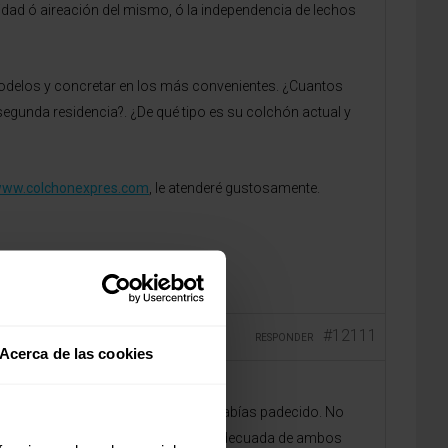
idad ó aireación del mismo, ó la independencia de lechos
 modelos y concretar en los más convenientes. ¿Cuantos
segunda residencia?. ¿De qué tipo es su colchón actual y
/www.colchonexpres.com
, le atenderé gustosamente.
#12111
RESPONDER
Acerca de las cookies
provocarte dolencias que antes no habías padecido. No
tar provocado por una combinación inadecuada de ambos