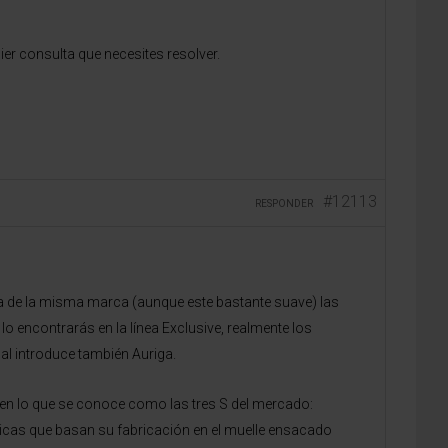
r consulta que necesites resolver.
#12113
RESPONDER
edna de la misma marca (aunque este bastante suave) las
 encontrarás en la línea Exclusive, realmente los
al introduce también Auriga.
 en lo que se conoce como las tres S del mercado:
icas que basan su fabricación en el muelle ensacado