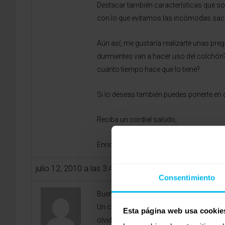
Destacar también características que so
con lo que evitamos las incómodas sacu
Aún así, me gustaría realizarte unas pr
durmientes van a hacer uso del colchón?.
cuánto tiempo hace que lo tiene?.
Si lo deseas también puedes ponerte en
Reciba un cordial saludo,
Enrique, asesor de Colchonexpres.com
julio 12, 2010 a las 3:45 am
Consentimiento
Buenos días Marcos:
Un colchon hundido como el que tienes 
Esta página web usa cookie
olvides también la almohada, para comp