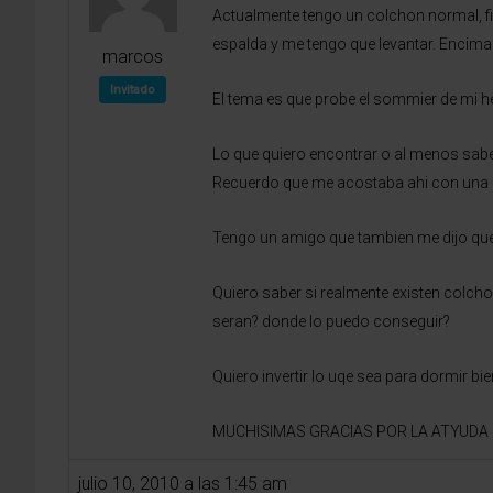
Actualmente tengo un colchon normal, fin
espalda y me tengo que levantar. Encima 
marcos
Invitado
El tema es que probe el sommier de mi
Lo que quiero encontrar o al menos sabe
Recuerdo que me acostaba ahi con una 
Tengo un amigo que tambien me dijo que
Quiero saber si realmente existen colch
seran? donde lo puedo conseguir?
Quiero invertir lo uqe sea para dormir
MUCHISIMAS GRACIAS POR LA ATYUDA
julio 10, 2010 a las 1:45 am