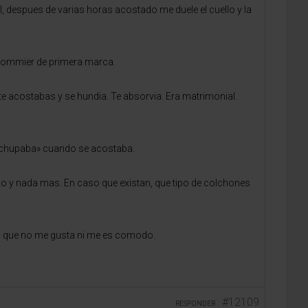
, despues de varias horas acostado me duele el cuello y la
sommier de primera marca.
e acostabas y se hundia. Te absorvia. Era matrimonial.
 «chupaba» cuando se acostaba.
do y nada mas. En caso que existan, que tipo de colchones
ya que no me gusta ni me es comodo.
#12109
RESPONDER