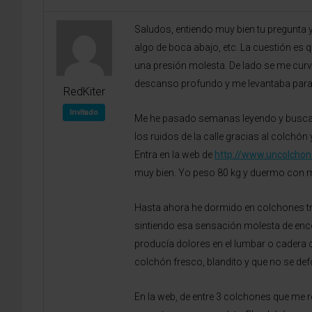
Saludos, entiendo muy bien tu pregunta 
algo de boca abajo, etc. La cuestión es
una presión molesta. De lado se me curv
descanso profundo y me levantaba para i
RedKiter
Invitado
Me he pasado semanas leyendo y buscand
los ruidos de la calle gracias al colchó
Entra en la web de
http://www.uncolchon
muy bien. Yo peso 80 kg y duermo con mi 
Hasta ahora he dormido en colchones tr
sintiendo esa sensación molesta de enco
producía dolores en el lumbar o cadera c
colchón fresco, blandito y que no se d
En la web, de entre 3 colchones que me 