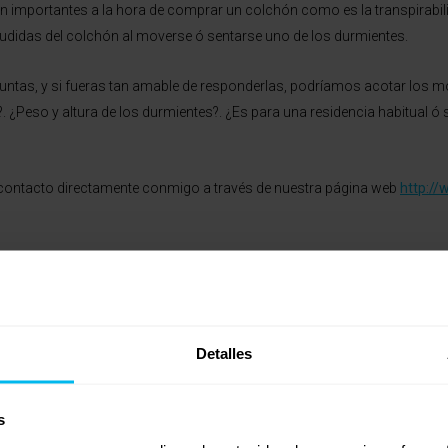
n importantes a la hora de comprar un colchón como es la transpirabil
didas del colchón al moverse ó sentarse uno de los durmientes.
eguntas, y si fueras tan amable de responderlas, podríamos acotar los
 ¿Peso y altura de los durmientes?. ¿Es para una residencia habitual ó 
 contacto directamente conmigo a través de nuestra página web
http:/
Detalles
ahora no es una opción para un descanso de calidad, e incluso puede 
s
letar tu equipo, pues hablas de dolores en el cuello y esto puede es