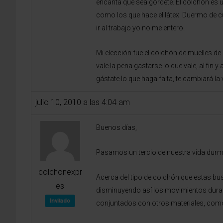
encanta que sea gordete. El colchón es u
como los que hace el látex. Duermo de c
ir al trabajo yo no me entero.
Mi elección fue el colchón de muelles 
vale la pena gastarse lo que vale, al fin
gástate lo que haga falta, te cambiará l
julio 10, 2010 a las 4:04 am
Buenos días,
Pasamos un tercio de nuestra vida durmi
colchonexpr
Acerca del tipo de colchón que estas b
es
disminuyendo así los movimientos duran
Invitado
conjuntados con otros materiales, com