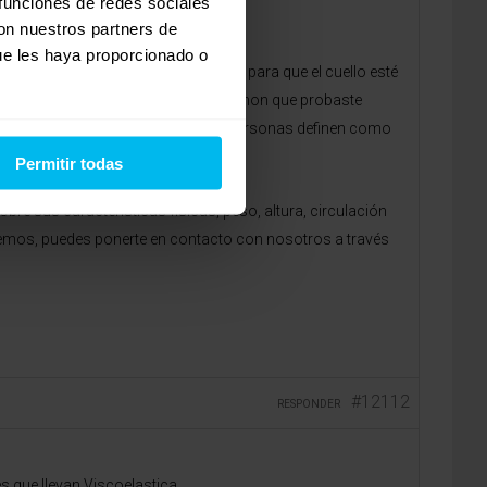
 funciones de redes sociales
con nuestros partners de
ue les haya proporcionado o
r y debe tener una altura correcta para que el cuello esté
 que explicas, parece ser que el colchon que probaste
dez y adaptabilidad (lo que algunas personas definen como
Permitir todas
 sus características físicas, peso, altura, circulación
emos, puedes ponerte en contacto con nosotros a través
#12112
RESPONDER
s que llevan Viscoelastica.