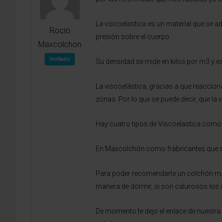
La viscoelastica es un material que se a
Rocío
presión sobre el cuerpo.
Maxcolchon
Invitado
Su densidad se mide en kilos por m3 y e
La viscoelástica, gracias a que reaccio
zonas. Por lo que se puede decir, que la 
Hay cuatro tipos de Viscoelastica como 
En Maxcolchón como frabricantes que 
Para poder recomendarte un colchón mas 
manera de dormir, si son calurosos los 
De momento te dejo el enlace de nuestra