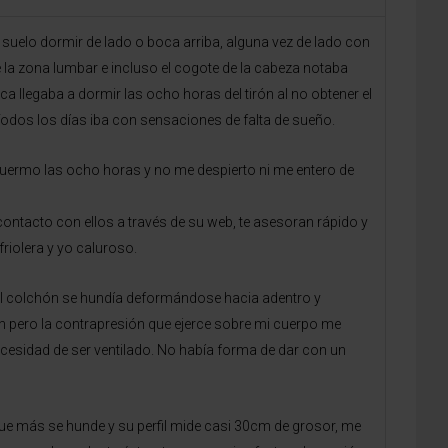
suelo dormir de lado o boca arriba, alguna vez de lado con
 la zona lumbar e incluso el cogote de la cabeza notaba
llegaba a dormir las ocho horas del tirón al no obtener el
odos los días iba con sensaciones de falta de sueño.
ermo las ocho horas y no me despierto ni me entero de
contacto con ellos a través de su web, te asesoran rápido y
riolera y yo caluroso.
el colchón se hundía deformándose hacia adentro y
n pero la contrapresión que ejerce sobre mi cuerpo me
ecesidad de ser ventilado. No había forma de dar con un
ue más se hunde y su perfil mide casi 30cm de grosor, me