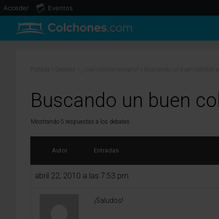
Acceder
Eventos
Portada
»
Debates
»
¿Qué colchón compro?
»
Buscando un buen colchón pa
Buscando un buen col
Mostrando 5 respuestas a los debates
Autor
Entradas
abril 22, 2010 a las 7:53 pm
¡Saludos!