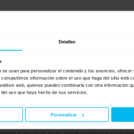
Detalles
poder aportarle información sobre la calidad de descanso que los mode
Teniendo en cuenta sus características técnicas, le puedo indicar que s
s
 de colchones de alta gama y de gran adaptabilidad.
b se usan para personalizar el contenido y los anuncios, ofrecer
s, compartimos información sobre el uso que haga del sitio web 
a HOME, el Memory Platinum y el Memory Excellence, se tratan de colc
 análisis web, quienes pueden combinarla con otra información q
ctivamente de BioMemory (material viscoelástico natural de alta dens
r del uso que haya hecho de sus servicios.
 de NaturCell (espumación natural de alta densidad).
rá también de su preferencia, ya que aportan diferentes sensaciones, s
Personalizar
llence, al incorporar 4 cm menos de viscoelástico, se acentúa un poco m
rmientes es algo caluros, por ello, también informarle que la funda de 