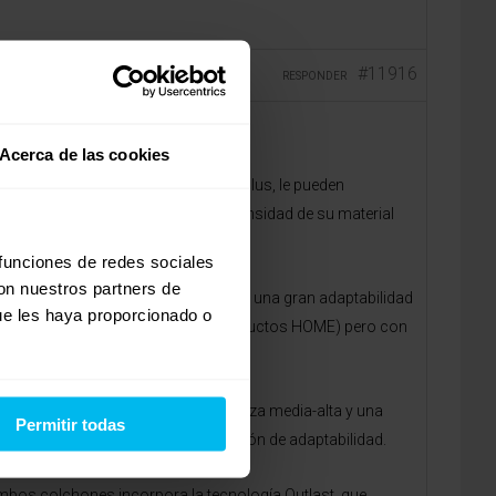
#11916
RESPONDER
Acerca de las cookies
los Soja Max, Visco Suprem y Nube plus, le pueden
e tratan de modelos con una alta densidad de su material
 funciones de redes sociales
con nuestros partners de
hones de gama alta que le aportaran una gran adaptabilidad
ue les haya proporcionado o
idad, 95 kg/m3, exclusivo de los productos HOME) pero con
iendo el primero un colchón de firmeza media-alta y una
Permitir todas
ás la firmeza suavizando la sensación de adaptabilidad.
ambos colchones incorpora la tecnología Outlast, que