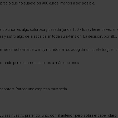
precio que no supere los 900 euros, menos a ser posible.
l colchón es algo calurosa y pesada (unos 100 kilos) y tiene, de vez en
 y sufro algo de la espalda en toda su extensión. La decisión, por ello, 
meza media-alta pero muy mullidos en su acogida sin que te traguen po
orando pero estamos abiertos a más opciones:
confort. Parece una empresa muy seria.
zás nuestro preferido junto con el anterior, pero sobre el papel, claro.