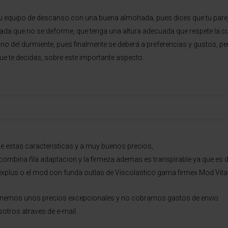
 equipo de descanso con una buena almohada, pues dices que tu pareja 
a que no se deforme, que tenga una altura adecuada que respete la curv
no del durmiente, pues finalmente se deberá a preferencias y gustos, p
ue te decidas, sobre este importante aspecto.
estas caracteristicas y a muy buenos precios,
combina ñla adaptacion y la firmeza ademas es transpirable ya que es de
vexplus o el mod con funda outlas de Viscolastico gama firmex Mod Vita
nemos unos precios excepcionales y no cobramos gastos de envio.
otros atraves de e-mail.