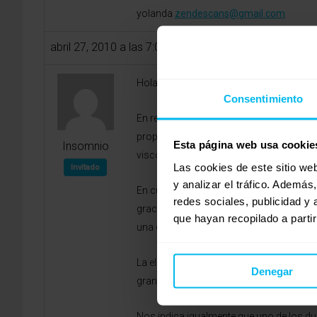
yolanda
zendescans@gmail.com
abril 27, 2010 a las 7:05 am
Hola Laura,
Consentimiento
En referencia a su consulta, siento no 
proporcionar, por no haberlos probado. 
Esta página web usa cookie
Insomnio
viscoelástico y por ello se puede hablar
Las cookies de este sitio we
Invitado
y analizar el tráfico. Ademá
En cuanto a los dos modelos de La Tiend
redes sociales, publicidad y
gracias a incorporar 12 cm y 8 cm respe
que hayan recopilado a parti
una optima firmeza gracias a su soporte
La elección de un modelo u otro depende
Denegar
gran adaptabilidad. En el caso del Exce
Nos indica igualmente que uno de los du