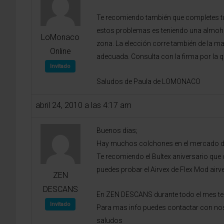
Te recomiendo también que completes tu
estos problemas es teniendo una almohad
LoMonaco
zona. La elección corre también de la ma
Online
adecuada. Consulta con la firma por la q
Invitado
Saludos de Paula de LOMONACO
abril 24, 2010 a las 4:17 am
Buenos dias;
Hay muchos colchones en el mercado de 
Te recomiendo el Bultex aniversario que 
puedes probar el Airvex de Flex Mod air
ZEN
DESCANS
En ZEN DESCANS durante todo el mes te
Invitado
Para mas info puedes contactar con nos
saludos