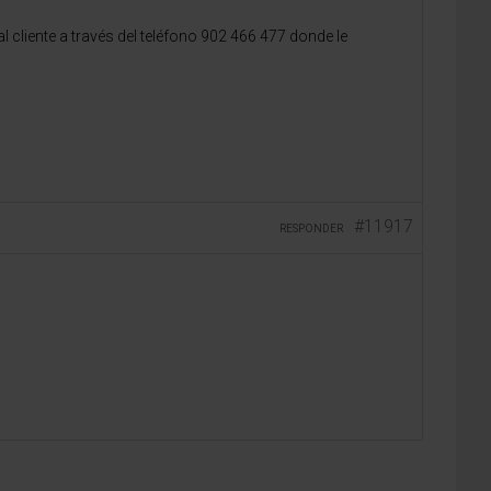
cliente a través del teléfono 902 466 477 donde le
#11917
RESPONDER