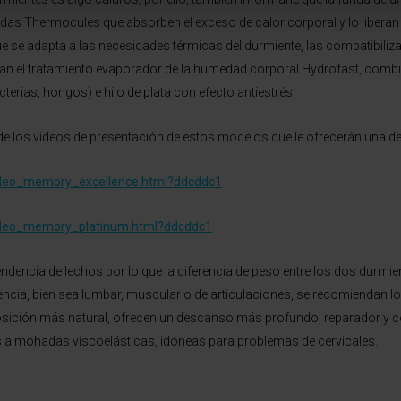
adas Thermocules que absorben el exceso de calor corporal y lo liberan
que se adapta a las necesidades térmicas del durmiente, las compatibi
an el tratamiento evaporador de la humedad corporal Hydrofast, comb
terias, hongos) e hilo de plata con efecto antiestrés.
e los vídeos de presentación de estos modelos que le ofrecerán una det
ideo_memory_excellence.html?ddcddc1
ideo_memory_platinum.html?ddcddc1
encia de lechos por lo que la diferencia de peso entre los dos durmien
encia, bien sea lumbar, muscular o de articulaciones, se recomiendan l
sición más natural, ofrecen un descanso más profundo, reparador y c
 almohadas viscoelásticas, idóneas para problemas de cervicales.