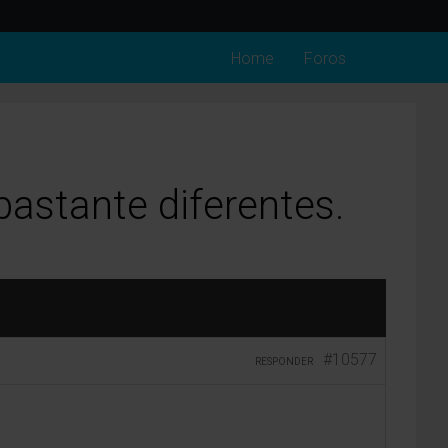
Home
Foros
astante diferentes.
#10577
RESPONDER