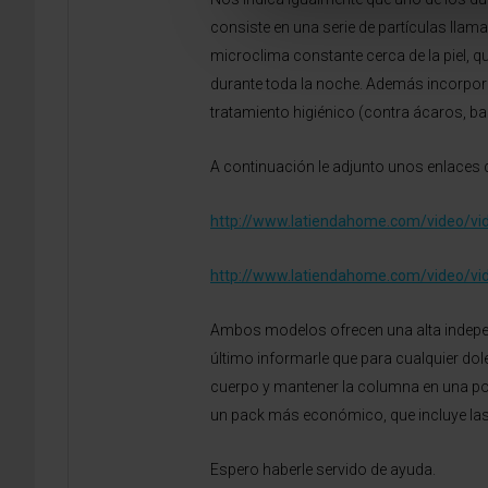
consiste en una serie de partículas llam
microclima constante cerca de la piel, 
durante toda la noche. Además incorpor
tratamiento higiénico (contra ácaros, bac
A continuación le adjunto unos enlaces d
http://www.latiendahome.com/video/v
http://www.latiendahome.com/video/v
Ambos modelos ofrecen una alta independ
último informarle que para cualquier dol
cuerpo y mantener la columna en una po
un pack más económico, que incluye las
Espero haberle servido de ayuda.