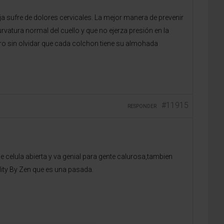
sufre de dolores cervicales. La mejor manera de prevenir
atura normal del cuello y que no ejerza presión en la
ero sin olvidar que cada colchon tiene su almohada
#11915
RESPONDER
 celula abierta y va genial para gente calurosa,tambien
lity By Zen que es una pasada.