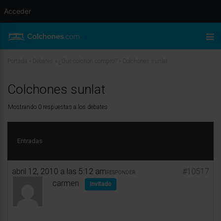
Acceder
Portada
»
Debates
»
¿Qué colchón compro?
»
Colchones sunlat
Colchones sunlat
Mostrando 0 respuestas a los debates
Entradas
abril 12, 2010 a las 5:12 am
#10517
RESPONDER
carmen
Invitado