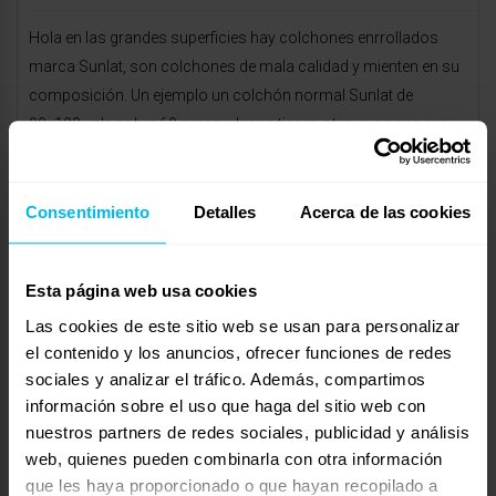
Hola en las grandes superficies hay colchones enrrollados
marca Sunlat, son colchones de mala calidad y mienten en su
composición. Un ejemplo un colchón normal Sunlat de
90×190 vale sobre 60 euros y luego tienen otro que pone que
es de Viscolastico y ronda los 100 euros cuidado viscolastico
solo 1,5 a 2 cm en una cara pues vaya colchón y pagar 40
euros de mas para nada.
Consentimiento
Detalles
Acerca de las cookies
Mostrando 0 respuestas a los debates
Esta página web usa cookies
Respuesta a: Colchones sunlat
Las cookies de este sitio web se usan para personalizar
Tu información:
el contenido y los anuncios, ofrecer funciones de redes
Nombre (obligatorio):
sociales y analizar el tráfico. Además, compartimos
información sobre el uso que haga del sitio web con
nuestros partners de redes sociales, publicidad y análisis
Correo electrónico (no se publicará) (obligatorio):
web, quienes pueden combinarla con otra información
que les haya proporcionado o que hayan recopilado a