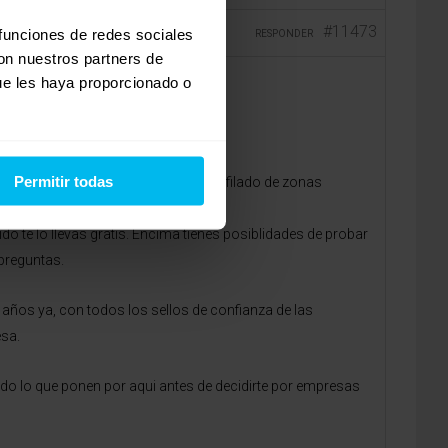
#11473
 funciones de redes sociales
RESPONDER
con nuestros partners de
ue les haya proporcionado o
Permitir todas
en el mercado, ya que su nucleo perfilado de zonas
 15 minutos.
o te lo llevas gratis. Encima tienes posiblidades de probar
 preguntas.
ños ya, con todos los sellos de confianza de las
sa.
do lo que ponen por aqui antes de decidirte por empresas