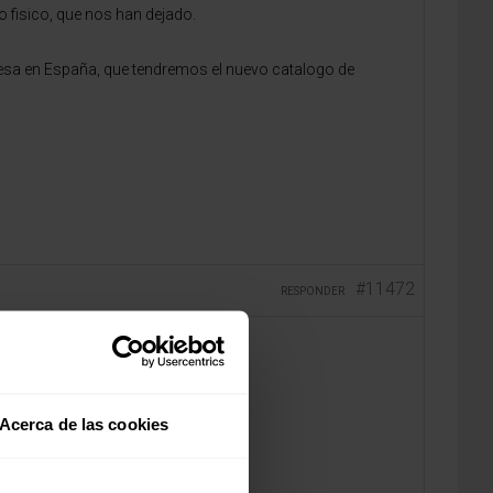
o fisico, que nos han dejado.
resa en España, que tendremos el nuevo catalogo de
#11472
RESPONDER
Acerca de las cookies