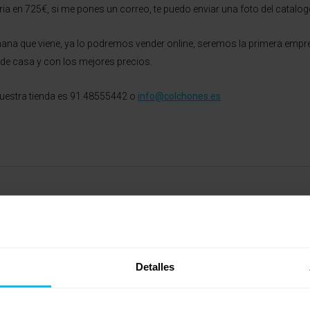
ia en 725€, si me pones un correo, te puedo enviar una foto del catalog
emana que viene, ya lo podremos vender online, seremos la primera emp
de casa y con los mejores precios.
nuestra tienda es 91.48555442 o
info@colchones.es
esta tan completa, ha sido de gran ayuda.
Detalles