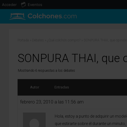
Acceder
Eventos
Portada
»
Debates
»
¿Qué colchón compro?
»
SONPURA THAI, que opinión
SONPURA THAI, que o
Mostrando 6 respuestas a los debates
Autor
Entradas
febrero 23, 2010 a las 11:56 am
Hola, estoy a punto de adquirir un mode
que estirarte sobre él durante un minuto,