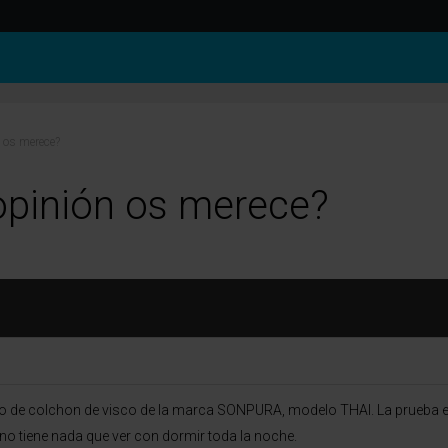
 os merece?
pinión os merece?
lo de colchon de visco de la marca SONPURA, modelo THAI. La prueba en
 no tiene nada que ver con dormir toda la noche.