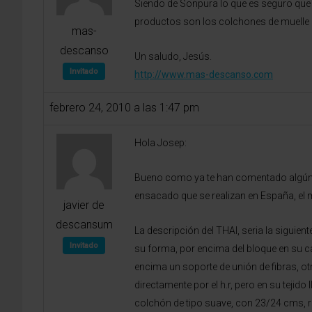
Siendo de Sonpura lo que es seguro que l
productos son los colchones de muelle e
mas-
descanso
Un saludo, Jesús.
Invitado
http://www.mas-descanso.com
febrero 24, 2010 a las 1:47 pm
Hola Josep:
Bueno como ya te han comentado algún c
ensacado que se realizan en España, el m
javier de
descansum
La descripción del THAI, seria la siguien
Invitado
su forma, por encima del bloque en su c
encima un soporte de unión de fibras, otr
directamente por el h.r, pero en su tejid
colchón de tipo suave, con 23/24 cms, r