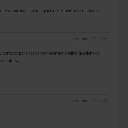
or eso agradeceria qualquier informacióna al respecto.
#11469
RESPONDER
 comodo para descansar ademas el tejido que tiene de
 encantado,
#11470
RESPONDER