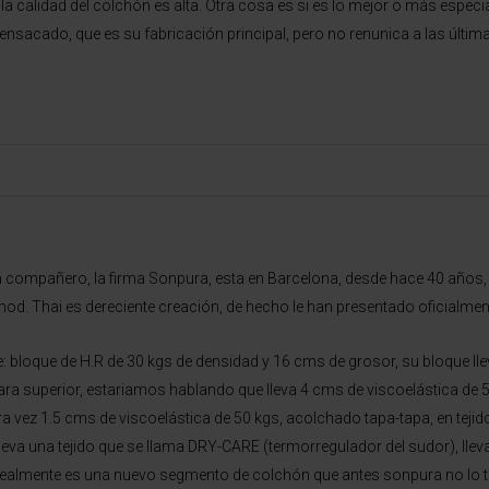
a calidad del colchón es alta. Otra cosa es si es lo mejor o más especi
nsacado, que es su fabricación principal, pero no renunica a las últim
ompañero, la firma Sonpura, esta en Barcelona, desde hace 40 años, e
od. Thai es dereciente creación, de hecho le han presentado oficialment
te: bloque de H.R de 30 kgs de densidad y 16 cms de grosor, su bloque lle
ara superior, estariamos hablando que lleva 4 cms de viscoelástica de 
a vez 1.5 cms de viscoelástica de 50 kgs, acolchado tapa-tapa, en tejido
o lleva una tejido que se llama DRY-CARE (termorregulador del sudor), lle
ealmente es una nuevo segmento de colchón que antes sonpura no lo teni