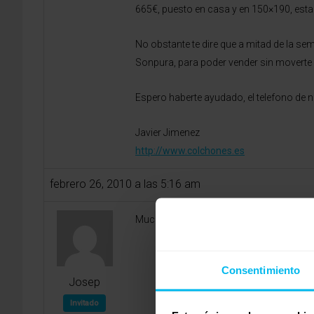
665€, puesto en casa y en 150×190, estar
No obstante te dire que a mitad de la s
Sonpura, para poder vender sin moverte 
Espero haberte ayudado, el telefono de 
Javier Jimenez
http://www.colchones.es
febrero 26, 2010 a las 5:16 am
Muchisimas gracias Javier por una respu
Consentimiento
Josep
Invitado