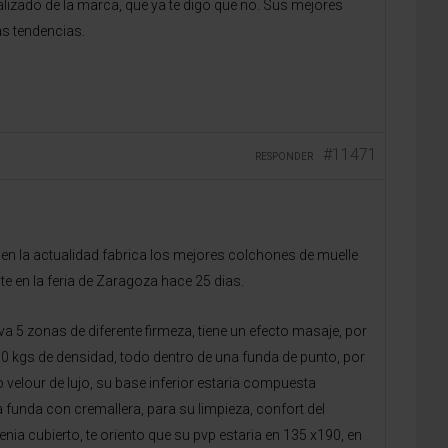
alizado de la marca, que ya te digo que no. Sus mejores
as tendencias.
#11471
RESPONDER
n la actualidad fabrica los mejores colchones de muelle
e en la feria de Zaragoza hace 25 dias.
va 5 zonas de diferente firmeza, tiene un efecto masaje, por
50 kgs de densidad, todo dentro de una funda de punto, por
 velour de lujo, su base inferior estaria compuesta
va funda con cremallera, para su limpieza, confort del
a cubierto, te oriento que su pvp estaria en 135 x190, en