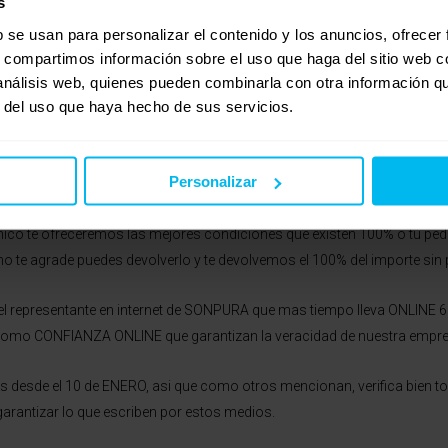
s
b se usan para personalizar el contenido y los anuncios, ofrecer
s, compartimos información sobre el uso que haga del sitio web 
 análisis web, quienes pueden combinarla con otra información q
r del uso que haya hecho de sus servicios.
Personalizar
 las mejores sensaciones que un colchón viscoelástico puede ofrecer 
fecto masaje a la hora de probar el colchón por un período no menor a
nico te ofreceremos las mejores condiciones que existen 100% o tu pedid
no te agrade puedes devolverlo y te devolvemos el 100% del importe sin
 representante en internet de SONPURA que mas tiempo lleva ONLINE 6 a
como CONFIANZA ONLINE que garantizan la veracidad de nuestra empre
 desde el 10 de ENERO, asi que como otros mencionan, verifica bien to
garantizar lo que escriben por estos medios.