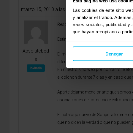
Esta página web usa cookie
marzo 15, 2010 a las 4:06 pm
Las cookies de este sitio we
y analizar el tráfico. Ademá
redes sociales, publicidad y
Respuesta a Josep,
que hayan recopilado a parti
Estimado Josep,
Absolutebed
Denegar
El modelo Thai de Sonpura provee una de
s
diferenciadas de descanso, proveen un e
Invitado
En nuestro sitio web por contacto telefó
el colchon durante 7 dias y en caso que 
Aparte dejame mencionarte que somos el
asociaciones de comercio electronico 
El catalogo nuevo de Sonpura lo tenemos
que no dicen la verdad o que no pueden 