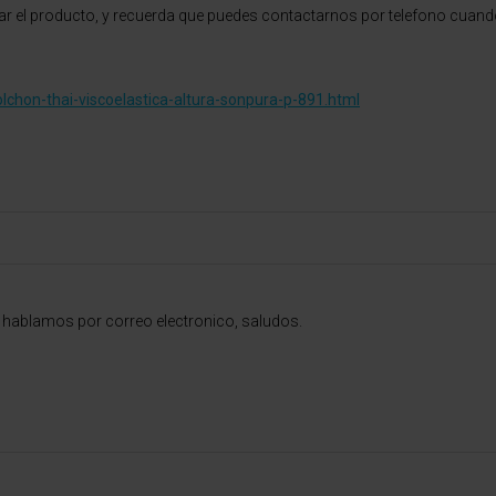
 el producto, y recuerda que puedes contactarnos por telefono cuando
chon-thai-viscoelastica-altura-sonpura-p-891.html
 hablamos por correo electronico, saludos.