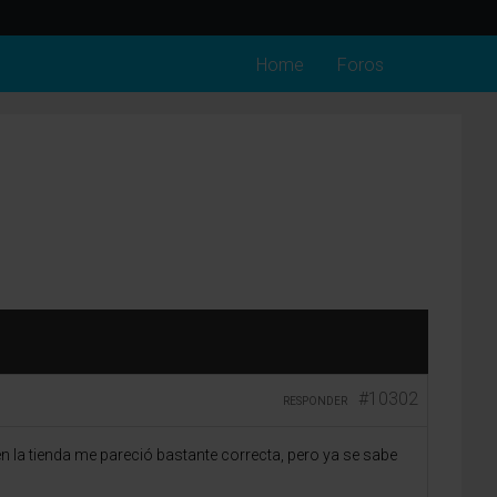
Home
Foros
#10302
RESPONDER
 la tienda me pareció bastante correcta, pero ya se sabe