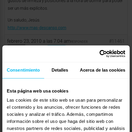
gustos de firmeza y posiciones a la hora de dormir para poder
ser un más explícitos.
Un saludo, Jesús.
http://www.mas-descanso.com
febrero 23, 2010 a las 7:04 am
#11461
RESPONDER
Jorge
Invitado
Consentimiento
Detalles
Acerca de las cookies
las medidas serían 150×90, me gustan comodos, no blandos,
pero tampoco duros y las posiciones combino de lado con
Esta página web usa cookies
mirando hacia arriba. Muchas Gracias
Las cookies de este sitio web se usan para personalizar
el contenido y los anuncios, ofrecer funciones de redes
febrero 24, 2010 a las 3:38 am
#11462
RESPONDER
sociales y analizar el tráfico. Además, compartimos
ToñiMaxcolchon
Invitado
información sobre el uso que haga del sitio web con
nuestros partners de redes sociales, publicidad y análisis