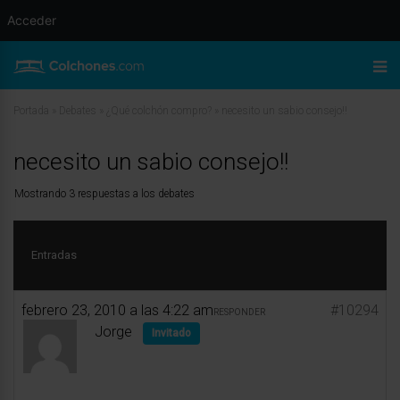
Acceder
Portada
»
Debates
»
¿Qué colchón compro?
»
necesito un sabio consejo!!
necesito un sabio consejo!!
Mostrando 3 respuestas a los debates
Entradas
febrero 23, 2010 a las 4:22 am
#10294
RESPONDER
Jorge
Invitado