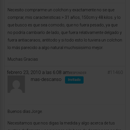
Necesito comprarme un colchon y exactamente no se que
comprar, mis caracteristicas > 31 años, 150cm y 48 kilos. y lo
que busco es que sea comodo, que no fuera pesado, ya que
no podría cambiarlo de lado, que fuera relativamente delgado y
fuera antiacaraos, antitodo y si todo esto lo tuviera un colchon
lo más parecido a algo natural muchisiiisiimo mejor.
Muchas Gracias
febrero 23, 2010 a las 6:08 am
#11460
RESPONDER
mas-descanso
Invitado
Buenos días Jorge.
Necesitamos que nos digas la medida y algo acerca de tus