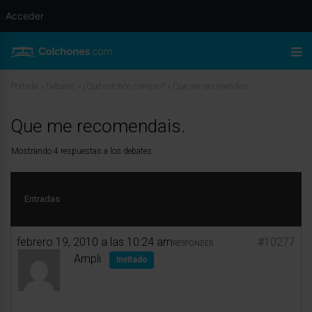
Acceder
Portada
»
Debates
»
¿Qué colchón compro?
»
Que me recomendais.
Que me recomendais.
Mostrando 4 respuestas a los debates
Entradas
febrero 19, 2010 a las 10:24 am
#10277
RESPONDER
Ampli
Invitado