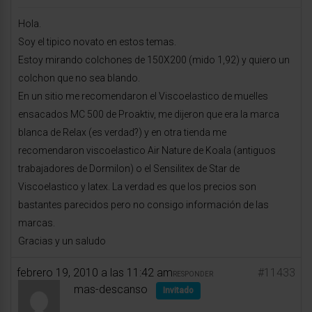
Hola.
Soy el tipico novato en estos temas.
Estoy mirando colchones de 150X200 (mido 1,92) y quiero un
colchon que no sea blando.
En un sitio me recomendaron el Viscoelastico de muelles
ensacados MC 500 de Proaktiv, me dijeron que era la marca
blanca de Relax (es verdad?) y en otra tienda me
recomendaron viscoelastico Air Nature de Koala (antiguos
trabajadores de Dormilon) o el Sensilitex de Star de
Viscoelastico y latex. La verdad es que los precios son
bastantes parecidos pero no consigo información de las
marcas.
Gracias y un saludo
febrero 19, 2010 a las 11:42 am
#11433
RESPONDER
mas-descanso
Invitado