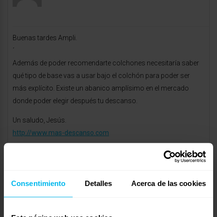
Buenas tardes Ampli.
´
Además de poder recomendarte colchones necesitaría saber
qué tipo de base vas a usar bajo el colchón para poder ser
más explícito. Existe un abanico amplísimo en el mercado
donde poder elegir después tu descanso.
Un saludo, Jesús.
http://www.mas-descanso.com
febrero 19, 2010 a las 2:01 pm
#11434
RESPONDER
Ampli
Invitado
Consentimiento
Detalles
Acerca de las cookies