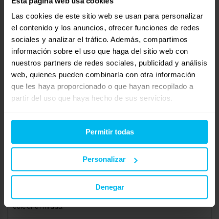
Esta página web usa cookies
Pues voy a poner una base tapizada
Las cookies de este sitio web se usan para personalizar
febrero 19, 2010 a las 2:29 pm
#11435
RESPONDER
el contenido y los anuncios, ofrecer funciones de redes
jordi
Invitado
sociales y analizar el tráfico. Además, compartimos
información sobre el uso que haga del sitio web con
nuestros partners de redes sociales, publicidad y análisis
web, quienes pueden combinarla con otra información
que les haya proporcionado o que hayan recopilado a
yo si quieres un buen viscoelástico iría a latiendahome.com,
partir del uso que haya hecho de sus servicios.
no se si habrá de los precios que tu quieres, pero para mi piso,
fue nuestra suegra la que nos regalo el colchón de esta tienda
y la verdad, yo como un niño.
Permitir todas
te lo recomendaría, además las almohadas para mi son d elo
Personalizar
mejorcito, ese efecto de la mano, me sigue asombrando
como el primer día.
Denegar
bueno, nada igual te lo compras en otro sitio, pero si puedes
dale una mirada.