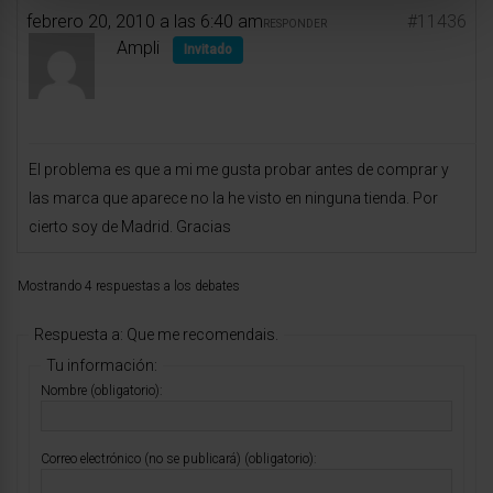
febrero 20, 2010 a las 6:40 am
#11436
RESPONDER
Ampli
Invitado
El problema es que a mi me gusta probar antes de comprar y
las marca que aparece no la he visto en ninguna tienda. Por
cierto soy de Madrid. Gracias
Mostrando 4 respuestas a los debates
Respuesta a: Que me recomendais.
Tu información:
Nombre (obligatorio):
Correo electrónico (no se publicará) (obligatorio):