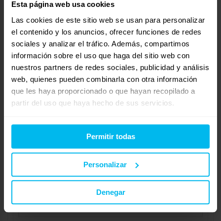
La viscoelástica no es de poro abierto, huele mal, se deforma y
Esta página web usa cookies
se despega. los vendedores no están formados, ni tienen ni
Las cookies de este sitio web se usan para personalizar
idea de lo que venden. Si llamas a atención al cliente lo único
el contenido y los anuncios, ofrecer funciones de redes
que recibiras son chillidos. Son informales en el tiempo de
sociales y analizar el tráfico. Además, compartimos
entrega y ya están reduciendo personal, cerrando tiendas y
información sobre el uso que haga del sitio web con
bajándo horas.
nuestros partners de redes sociales, publicidad y análisis
web, quienes pueden combinarla con otra información
que les haya proporcionado o que hayan recopilado a
Mostrando 1 respuesta al debate
partir del uso que haya hecho de sus servicios.
Respuesta a: Proactiv aqua XXI
Tu información:
Permitir todas
Nombre (obligatorio):
Personalizar
Correo electrónico (no se publicará) (obligatorio):
Denegar
Web: