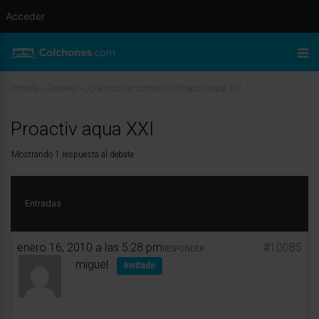
Acceder
Portada
»
Debates
»
¿Qué colchón compro?
»
Proactiv aqua XXI
Proactiv aqua XXI
Mostrando 1 respuesta al debate
Entradas
enero 16, 2010 a las 5:28 pm
#10085
RESPONDER
miguel
Invitado