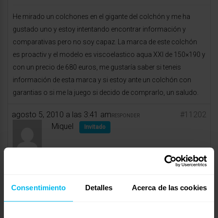
He mirado un colchones en el gigante del colchón y me ha
gustado uno y estoy intentando encontrar información y
comparativas pero no soy capaz. La marca de este colchón
es proactiv y el modelo es viscoelastico aqua XXI de 150×190 y
con un precio de 680 euros, me gustaría saber si teneis
información de esta marca y si estoy ante un colchón con
garantias o si me la juego si decido de comprarlo, un saludo.
agosto 5, 2010 a las 3:41 am
#11202
RESPONDER
Miquel
Invitado
Los colchones de muelles son marca blanca de Relax, y los de
Consentimiento
Detalles
Acerca de las cookies
visco son chinos, de muy baja calidad, alto precio.Las ofertas
son inexistentes,aunque cambien constantemente la cartelería.