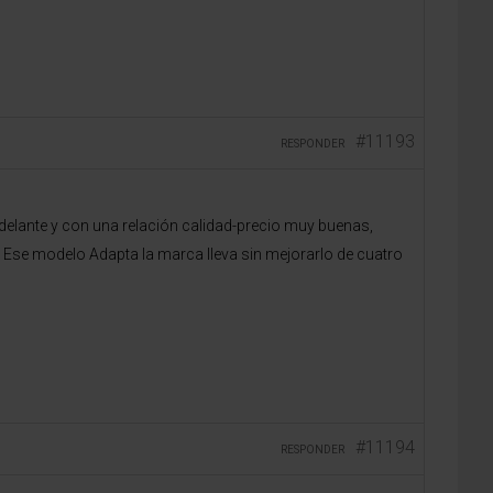
#11193
RESPONDER
elante y con una relación calidad-precio muy buenas,
 Ese modelo Adapta la marca lleva sin mejorarlo de cuatro
#11194
RESPONDER