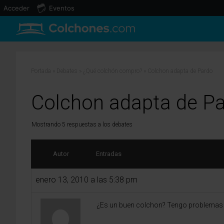
Acceder
Eventos
Portada
»
Debates
»
¿Qué colchón compro?
»
Colchon adapta de Pardo
Colchon adapta de P
Mostrando 5 respuestas a los debates
Autor
Entradas
enero 13, 2010 a las 5:38 pm
¿Es un buen colchon? Tengo problemas d