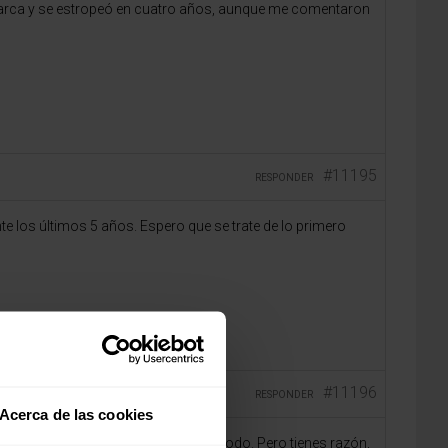
 marca y se estropeó en cuatro años, aunque me comentaron
#11195
RESPONDER
e los últimos 5 años. Espero que se trate de lo primero
#11196
RESPONDER
Acerca de las cookies
ento y que ahora ya resulta incomodo. Pero tienes razón,