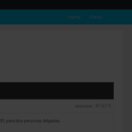
Home
Foros
#10079
RESPONDER
,35, para dos personas delgadas.