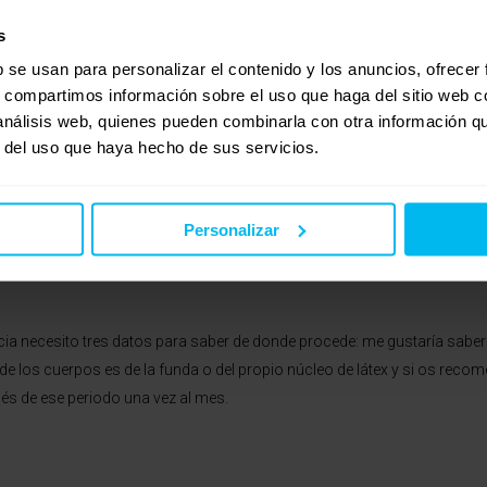
ntes. De todas formas, ¿sabes si es verdad que Dorwin lo fabrica flex?
s
b se usan para personalizar el contenido y los anuncios, ofrecer
s, compartimos información sobre el uso que haga del sitio web 
 análisis web, quienes pueden combinarla con otra información q
r del uso que haya hecho de sus servicios.
Personalizar
ndiente económicamente de Flex, pero sigue siendo la línea especializa
cia necesito tres datos para saber de donde procede: me gustaría saber s
de los cuerpos es de la funda o del propio núcleo de látex y si os recom
és de ese periodo una vez al mes.