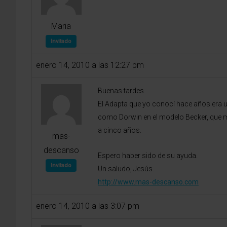
Maria
Invitado
enero 14, 2010 a las 12:27 pm
Buenas tardes.
El Adapta que yo conocí hace años era 
como Dorwin en el modelo Becker, que me
a cinco años.
mas-
descanso
Espero haber sido de su ayuda.
Invitado
Un saludo, Jesús.
http://www.mas-descanso.com
enero 14, 2010 a las 3:07 pm