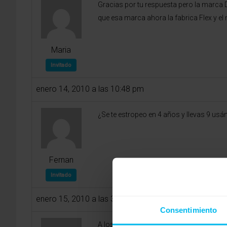
Gracias por tu respuesta pero la marca
que esa marca ahora la fabrica Flex y el
Maria
Invitado
enero 14, 2010 a las 10:48 pm
¿Se te estropeo en 4 años y llevas 9 usá
Fernan
Invitado
enero 15, 2010 a las 3:50 am
Consentimiento
A los cuatro años empezó a no recupera