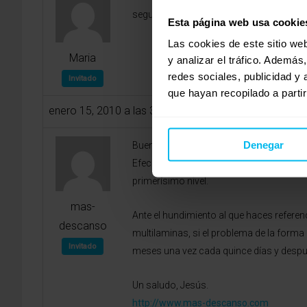
seguramente tenia que haberlo cambiado a
Esta página web usa cookie
Las cookies de este sitio we
Maria
y analizar el tráfico. Ademá
redes sociales, publicidad y
Invitado
que hayan recopilado a parti
enero 15, 2010 a las 3:57 am
Denegar
Buenos días María.
Efecetivamente Dorwin es una marca depe
primerísimo nivel.
mas-
Ante el hundimiento al que haces referen
descanso
multilaminas, si el problema de la forma 
Invitado
meses una vez cada quince días y despu
Un saludo, Jesús.
http://www.mas-descanso.com