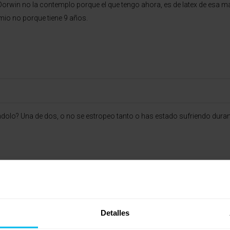
 Dorwin no la contemplo porque el que tengo ahora, es de latex de esa
 mio no porque tiene 9 años.
ndolo? Una de dos, o no se estropeo tanto o has estado sufriendo durant
Detalles
r la forma original quedando marcados dos lechos cosa que fue en aum