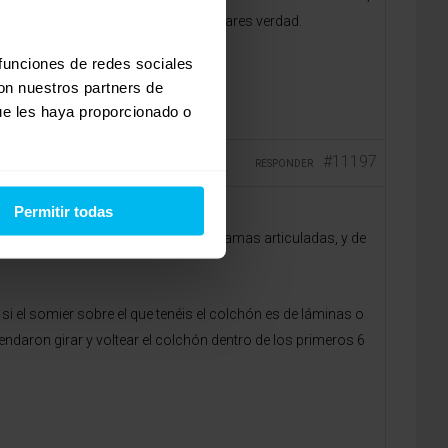
, porque es de características similares verdad.
 funciones de redes sociales
con nuestros partners de
ue les haya proporcionado o
#11197
RESPONDER
Permitir todas
da en nuevas tecnologías, látex y camas articuladas, y de
i el somier sobre el que tenéis el colchón es de láminas o
endaron girar y voltear el colchón dentro de los primeros 6