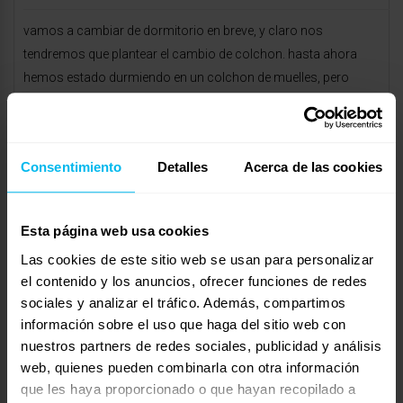
vamos a cambiar de dormitorio en breve, y claro nos
tendremos que plantear el cambio de colchon. hasta ahora
hemos estado durmiendo en un colchon de muelles, pero
todos nuestros amigos y familiares nos recomiendan que nos
pasemos a otro tipo de materiales.
¿qué me recomendáis?
Consentimiento
Detalles
Acerca de las cookies
Mostrando 0 respuestas a los debates
Esta página web usa cookies
Respuesta a: que colchon comprar?
Las cookies de este sitio web se usan para personalizar
Tu información:
el contenido y los anuncios, ofrecer funciones de redes
Nombre (obligatorio):
sociales y analizar el tráfico. Además, compartimos
información sobre el uso que haga del sitio web con
nuestros partners de redes sociales, publicidad y análisis
Correo electrónico (no se publicará) (obligatorio):
web, quienes pueden combinarla con otra información
que les haya proporcionado o que hayan recopilado a