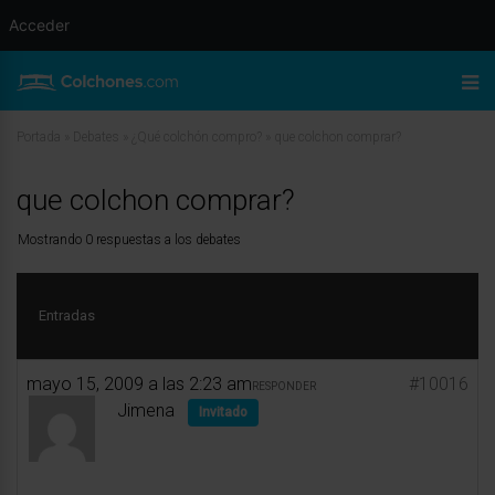
Acceder
Portada
»
Debates
»
¿Qué colchón compro?
»
que colchon comprar?
que colchon comprar?
Mostrando 0 respuestas a los debates
Entradas
mayo 15, 2009 a las 2:23 am
#10016
RESPONDER
Jimena
Invitado