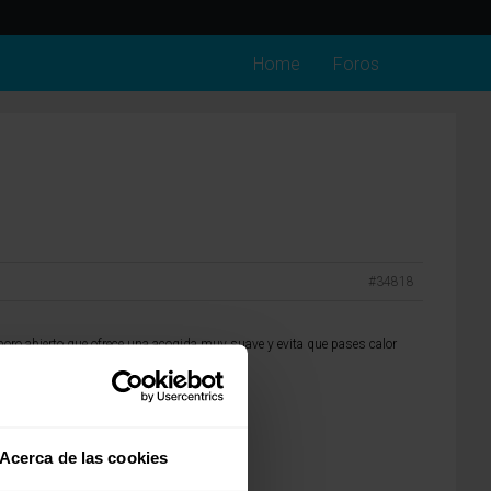
Home
Foros
#34818
oro abierto que ofrece una acogida muy suave y evita que pases calor
rcana. Un saludo.
Acerca de las cookies