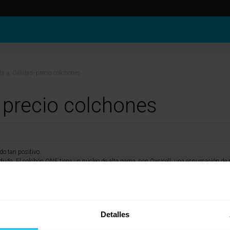
a a: Calidad- precio colchones
 precio colchones
do tan positivo.
duda. El colchón ONE tiene un núcleo de alta gama, con Oxcicell, una espumación de p
rás muchos más modelos de gama media.
tactarnos a través del 961 39 90 20 o acudiendo a vuestra tienda Maxcolchon más ce
Detalles