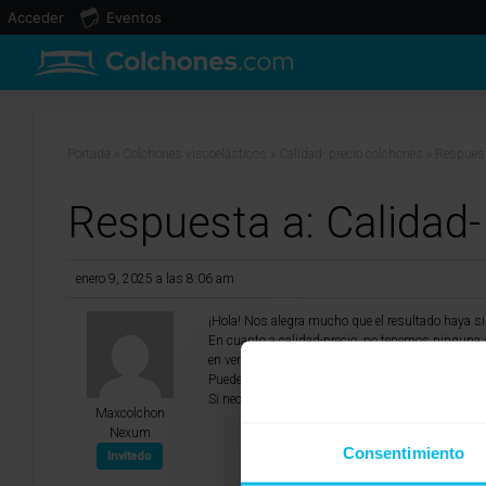
Acceder
Eventos
Portada
»
Colchones viscoelásticos
»
Calidad- precio colchones
»
Respuest
Respuesta a: Calidad-
enero 9, 2025 a las 8:06 am
¡Hola! Nos alegra mucho que el resultado haya si
En cuanto a calidad-precio, no tenemos ninguna 
en verano.
Puedes consultar nuestra web, donde encontra
Si necesitáis más información, no dudéis en con
Maxcolchon
Nexum
Consentimiento
Invitado