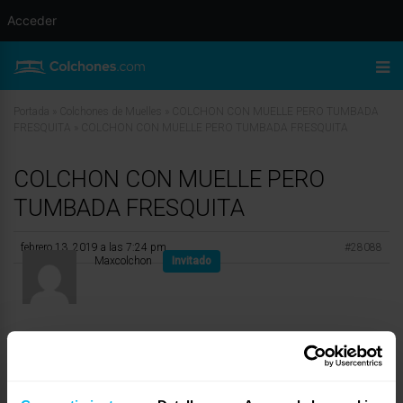
Acceder
Portada
»
Colchones de Muelles
»
COLCHON CON MUELLE PERO TUMBADA
FRESQUITA
»
COLCHON CON MUELLE PERO TUMBADA FRESQUITA
COLCHON CON MUELLE PERO
TUMBADA FRESQUITA
febrero 13, 2019 a las 7:24 pm
#28088
Maxcolchon
Invitado
Buenos días Arturo,
Si buscas un descanso muy transpirable, sin duda un colchón de muelles
ensacados combina confort, resistencia y transpirabilidad. Obviamente,