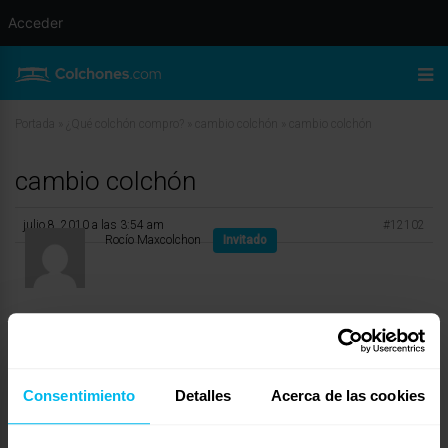
Acceder
Portada
»
¿Qué colchón compro?
»
cambio colchón
»
cambio colchón
cambio colchón
julio 8, 2010 a las 3:54 am
#12102
Rocío Maxcolchon
Invitado
Hola Evix,
necesita saber si sigues queriendo un colchón de Latex o por el contrario Un
colchón de Viscoelastica?????????????????»
Consentimiento
Detalles
Acerca de las cookies
Yo te recomendaria un Viscoelastico, es un material que se adapta por
presión-temperatura.