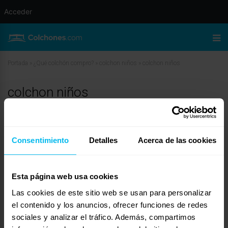
Acceder
Portada
»
¿Qué colchón compro?
»
colchon niños
»
colchon niños
colchon niños
junio 26, 2010 a las 2:34 am
#12082
Rocío Maxcolchon
Invitado
Consentimiento
Detalles
Acerca de las cookies
Esta página web usa cookies
Hola Jordi,
es muy importante la elección de un buen colchón para que su descanso
Las cookies de este sitio web se usan para personalizar
sea reparador y ademas favorezca a su crecimiento.
el contenido y los anuncios, ofrecer funciones de redes
Para una niña de esa esa edad es importante que sea un colchón firme y
sociales y analizar el tráfico. Además, compartimos
adaptable.