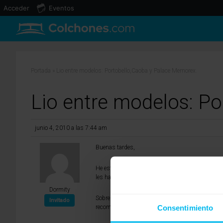
Acceder
Eventos
Portada
»
Lio entre modelos: Portobello,Caoba y Palace Memorex.
Lio entre modelos: P
junio 4, 2010 a las 7:44 am
Buenas tardes,
He estado buscando información sobre los modelo
les han puesto este nombre para así venderlos en
Dormity
Sobre el Palace Memorex te diré que este si que p
Invitado
Consentimiento
recomendado para las personas que les guste un d