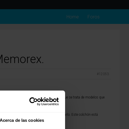
Home
Foros
 Memorex.
#12053
erísticas no las encuentro. Estoy seguro que se trata de modelos que
tico según te guste más la sensación al probarlo. Este colchón está
Acerca de las cookies
ará un buen descanso.