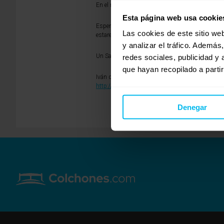
En el modelo Palace te recomiendo la versión Mem
Esta página web usa cookie
Espero haberte sido de ayuda. Si deseas más info
Las cookies de este sitio we
estaremos encantados de asesorarte.
y analizar el tráfico. Ademá
Un Saludo.
redes sociales, publicidad y
que hayan recopilado a parti
Iván de Dormity.
http://www.dormity.com
Denegar