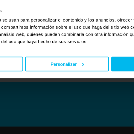
orex con el que recibirás un primer contacto más acojedor gracias a su capa de viscoe
s
rmación puedes ponerte en contacto con nosotros a través de nuestro teléfono gratuit
b se usan para personalizar el contenido y los anuncios, ofrecer
s, compartimos información sobre el uso que haga del sitio web 
 análisis web, quienes pueden combinarla con otra información q
r del uso que haya hecho de sus servicios.
Personalizar