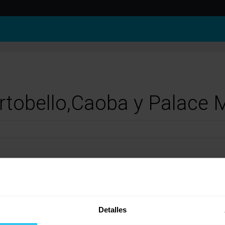
ortobello,Caoba y Palace
s Portobello y Caoba pero yo no he tenido suerte porque información sobre sus caract
 el CI, pero siguen siendo modelod de Flex.
ertenece al catálogo general de Flex y lo puedes encontrar en formáto látex y viscoelás
Detalles
escanso firme, de calidad excelente en su siste de muelles de hilo continuo te aport