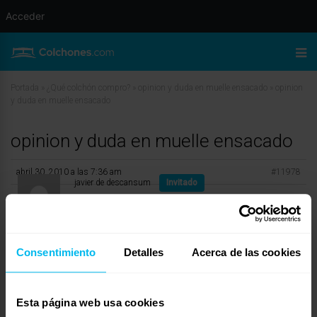
Acceder
Portada
»
¿Qué colchón compro?
»
opinion y duda en muelle ensacado
»
opinion
y duda en muelle ensacado
opinion y duda en muelle ensacado
abril 30, 2010 a las 7:36 am
#11978
javier de descansum
Invitado
Consentimiento
Detalles
Acerca de las cookies
Hola Manolo:
En relación a tu consulta, te dire que la firma Sonpura, es el lider del muelle
ensacado de España, tiene colchones de 180×200, de una pieza, no hay
ningún problema en el colchón de una pieza, el unico tema, que deberas
Esta página web usa cookies
tener problemas, es la subida de un articulo tan grande, por el tema de la