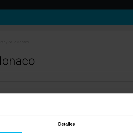
erapy de LoMonaco
Monaco
a que si tienes alguna duda, puedes ponerte en contacto con nosotros en el 9025085
Monaco
Detalles