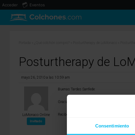
Acceder
Eventos
Portada
»
¿Qué colchón compro?
»
Posturtherapy de LoMonaco
»
Posturth
Posturtherapy de Lo
mayo 26, 2010 a las 10:59 am
Buenas Tardes Sanfede:
Gracias por confiar en Grupo Lo Monaco. Recuerd
Recibe un cordial saludo de Paula de Grupo Lo 
LoMonaco Online
Invitado
Consentimiento