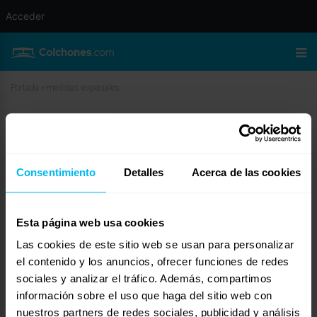
Acceder
Portada
»
medidas especiales
medidas especiales
abril 13, 2010 a las 3:08 am
#11838
Dormity
Invitado
Consentimiento
Detalles
Acerca de las cookies
Esta página web usa cookies
Las cookies de este sitio web se usan para personalizar
Buenos días,
el contenido y los anuncios, ofrecer funciones de redes
Una de las marcas con la que trabajamos (SOMNIKA)nos da la opción de
sociales y analizar el tráfico. Además, compartimos
fabricar colchones de hasta 210 cm de largo, de este modo no te
encontrarás con los pies apretados por las sabanas ni necesitarás dormir
información sobre el uso que haga del sitio web con
encogido.
nuestros partners de redes sociales, publicidad y análisis