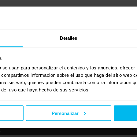
muy duro ¿solución? :(
Detalles
s
b se usan para personalizar el contenido y los anuncios, ofrecer
iensa que el tipo de firmeza que aconsejan los especialistas de la espalda para evitar 
s, compartimos información sobre el uso que haga del sitio web 
 análisis web, quienes pueden combinarla con otra información q
r del uso que haya hecho de sus servicios.
Personalizar
.