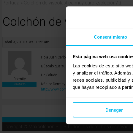
Portada
»
Colchón de viscolastica muy duro ¿solución? :(
Colchón de viscolastica 
Consentimiento
abril 9, 2010 a las 10:25 am
Esta página web usa cookie
Hola Juan Carlos,
Las cookies de este sitio we
Búscalo que su densidad sea media y así acertarás seguro. P
y analizar el tráfico. Ademá
Un Saludo.
Dormity
redes sociales, publicidad y
Iván de Dormity
Invitado
que hayan recopilado a parti
http://www.dormity.com
Denegar
Copyright © Maxcolchon S.L. - Todos los derechos reservados