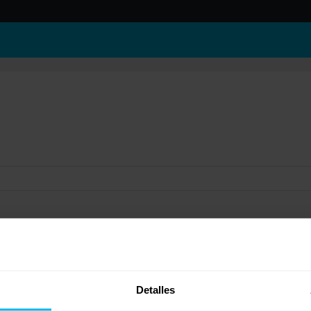
nsacado, mire Sonpura, colocados longitudinalmente, o el Flex Sedna, con sistema On
Detalles