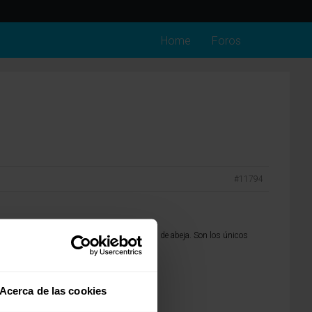
Home
Foros
#11794
e to One Control Nested, en forma de panal de abeja. Son los únicos
Acerca de las cookies