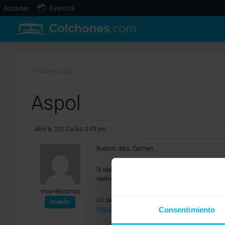
Acceder
Eventos
Portada
»
Aspol
Aspol
abril 8, 2010 a las 3:49 am
Buenos días, Carmen.
Si realmente está buscando muelle embolsado o e
realmente buenos en linea comercial.
mas-descanso
Un saludo, Jesús.
Invitado
Consentimiento
http://www.mas-descanso.com