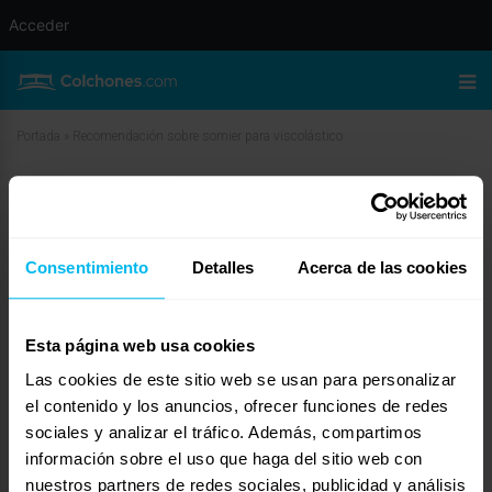
Acceder
Portada
»
Recomendación sobre somier para viscolástico
Recomendación sobre somier para
viscolástico
Consentimiento
Detalles
Acerca de las cookies
abril 9, 2010 a las 10:22 am
#11791
Dormity
Invitado
Esta página web usa cookies
Las cookies de este sitio web se usan para personalizar
el contenido y los anuncios, ofrecer funciones de redes
Buenas tardes,
sociales y analizar el tráfico. Además, compartimos
Siguiendo con Flex considero que el somier BodyElastic te iría muy bien.
información sobre el uso que haga del sitio web con
Otra opción son las tapiflex. Con las primeras el colchón tendrá ayuda para
nuestros partners de redes sociales, publicidad y análisis
tu adaptación, con la segunda la sensación será de mayor firmeza. Depende