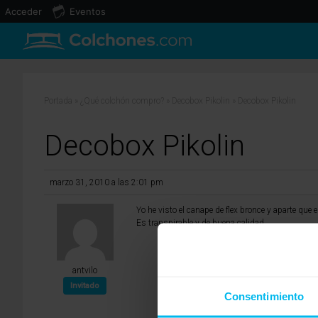
Acceder
Eventos
Portada
»
¿Qué colchón compro?
»
Decobox Pikolin
»
Decobox Pikolin
Decobox Pikolin
marzo 31, 2010 a las 2:01 pm
Yo he visto el canape de flex bronce y aparte q
Es transpirable,y de buena calidad.
antvilo
Invitado
Consentimiento