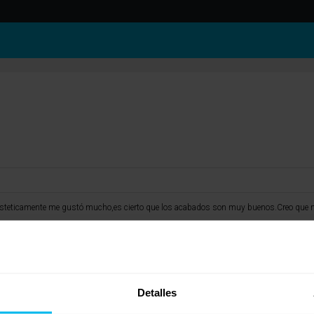
ue esteticamente me gustó mucho,es cierto que los acabados son muy buenos.Creo que 
Detalles