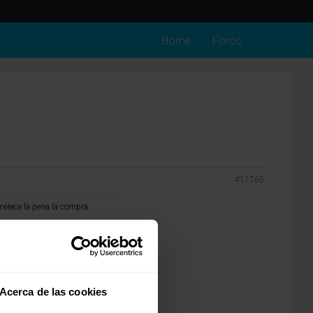
Home
Foros
#11765
merece la pena la compra.
Acerca de las cookies