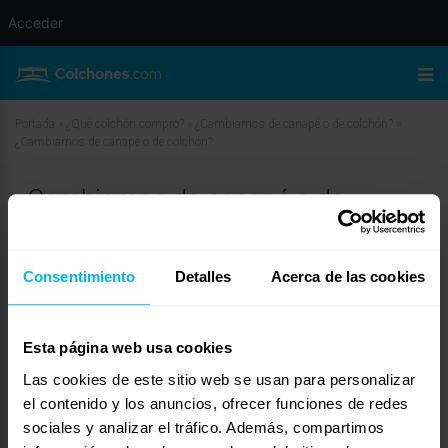
Acceder
Portada
»
¿Qué colchón compro?
»
¿Cambiamos de canapé o de colchón?
»
¿Cambiamos de canapé o de colchón?
¿Cambiamos de canapé o de
colchón?
marzo 29, 2010 a las 12:28 pm
#11739
Consentimiento
Detalles
Acerca de las cookies
ToñiMaxcolchon
Invitado
Esta página web usa cookies
Las cookies de este sitio web se usan para personalizar
No he entendido muy bien, si has comprado el colchon recientemente o lo
el contenido y los anuncios, ofrecer funciones de redes
tienes ya 10 años…
sociales y analizar el tráfico. Además, compartimos
Supongo que te refieres a que tenías uno en el que has dormido bien durante