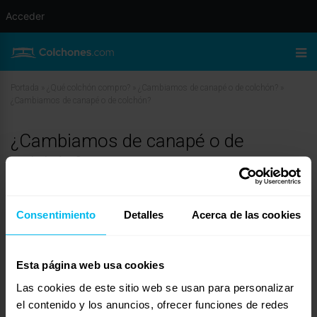
Acceder
Portada
»
¿Qué colchón compro?
»
¿Cambiamos de canapé o de colchón?
»
¿Cambiamos de canapé o de colchón?
¿Cambiamos de canapé o de
colchón?
marzo 29, 2010 a las 9:04 am
#11737
LoMonaco Online
Invitado
Consentimiento
Detalles
Acerca de las cookies
Esta página web usa cookies
Estimada Belén:
Las cookies de este sitio web se usan para personalizar
Veo que estas refiriendo los típicos problemas que comienzan a surgir
el contenido y los anuncios, ofrecer funciones de redes
cuando un colchón ha alcanzado ya el tope de su vida útil, y es que