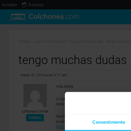
Acceder
Eventos
Portada
»
¿Qué colchón compro?
»
tengo muchas dudas
»
tengo muchas 
tengo muchas dudas
marzo 31, 2010 a las 5:11 am
Hola Marta:
Lo que proporciona la firmeza a lo largo de todo 
estos factores de los que hablamos para que os b
LoMonaco Online
Muchas personas referían el mismo problema que
Invitado
Consentimiento
la combinación de materiales en el núcleo, se p
http://www.grupolomonaco.com/showMProd