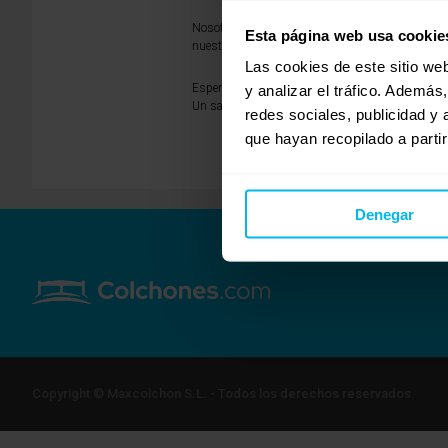
Nosotros en LOMONACO tenemos un servicio gratu
Esta página web usa cookie
nuestro colchón es el mejor para vosotros. Pued
Las cookies de este sitio we
Espero haberte ayudado;
y analizar el tráfico. Ademá
Un saludo de Paula de LOMONACO
redes sociales, publicidad y
que hayan recopilado a parti
Denegar
Copyright © Maxcolchon S.L. - Todos los derechos reservados.