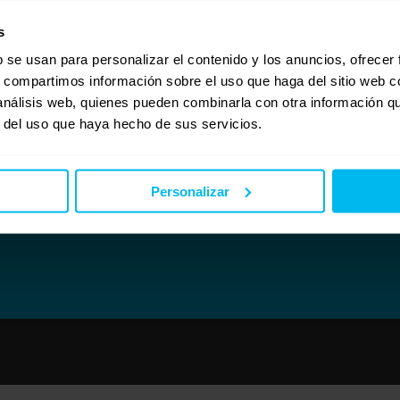
ito, con el que un Asesor Del Descanso os recomienda que opción es mejor para vos
s
es ponerte en contacto con nosotros en el 902508518
b se usan para personalizar el contenido y los anuncios, ofrecer
s, compartimos información sobre el uso que haga del sitio web 
 análisis web, quienes pueden combinarla con otra información q
r del uso que haya hecho de sus servicios.
Personalizar