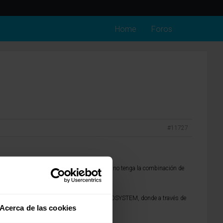
Home
Foros
#11727
 reposa el colchon. Quizás tu colchon actual no tenga la combinación de
la pareja, así LOMONACO lanzó el colchón DUOSYSTEM, donde a través de
Acerca de las cookies
 pareja, por ejemplo