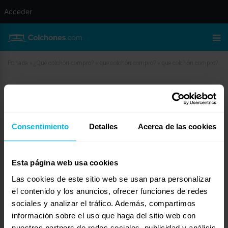
Acceder
Portada
»
¿Qué colchón compro?
»
que colchón compro?
»
que colchón compro?
que colchón compro?
marzo 31, 2010 a las 7:48 am
#11683
LoMonaco Online
Invitado
Consentimiento
Detalles
Acerca de las cookies
Esta página web usa cookies
Hola Alberto:
Las cookies de este sitio web se usan para personalizar
Con las características físicas que refieres necesitas un colchon con un
el contenido y los anuncios, ofrecer funciones de redes
elemento que aún no se refirió y es la FIRMEZA, es lo que te puede aportar
sociales y analizar el tráfico. Además, compartimos
un colchon de viscoelastica. Eso sí te recomiendo viscoelastica moldeada,
que confiere densidad por igual a toda la superficie, y aporta sensación de
información sobre el uso que haga del sitio web con
ingravidez (como si se estuviera flotando).
nuestros partners de redes sociales, publicidad y análisis