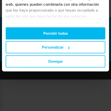
Muchas gracias y un saludo
web, quienes pueden combinarla con otra información
que les haya proporcionado o que hayan recopilado a
partir del uso que haya hecho de sus servicios.
Permitir todas
Personalizar
Denegar
Copyright © Maxcolchon S.L. - Todos los derechos reservados.