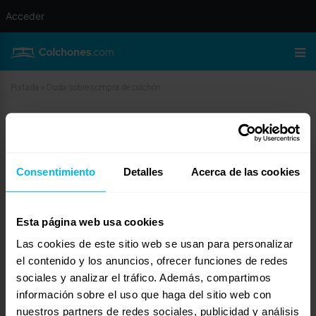
Acceder
Portada
»
Duda sobre compra de colchón
Duda sobre compra de colchón
abril 21, 2010 a las 8:22 am
#11670
David
Invitado
Consentimiento
Detalles
Acerca de las cookies
Esta página web usa cookies
Las cookies de este sitio web se usan para personalizar
Hola María José,
el contenido y los anuncios, ofrecer funciones de redes
Tenéis en vuestra tienda el modelo Lattoflex ClimaFresh? Por lo visto es uno
sociales y analizar el tráfico. Además, compartimos
nuevo que han sacado, si sabes de él puedes decirme que tal es y sus
características? Y si fuera posible, una pequeña orientaciíon sobre el precio
información sobre el uso que haga del sitio web con
en 1,35 x 1,90.
nuestros partners de redes sociales, publicidad y análisis