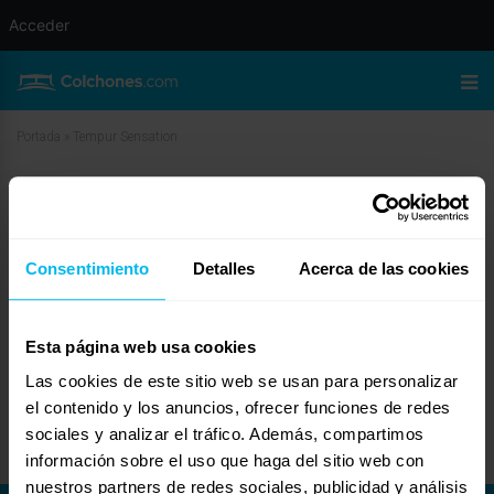
Acceder
Portada
»
Tempur Sensation
Tempur Sensation
marzo 18, 2010 a las 6:16 am
#11660
Javi
Invitado
Consentimiento
Detalles
Acerca de las cookies
Esta página web usa cookies
Las cookies de este sitio web se usan para personalizar
Pues precisamente lo he provado y visto en Dormity.com. En la tienda me
aseguraron que se trataba de una promoción nueva que tenían con los
el contenido y los anuncios, ofrecer funciones de redes
colchones Tempur y que todos eran nuevos no de exposición.
sociales y analizar el tráfico. Además, compartimos
información sobre el uso que haga del sitio web con
nuestros partners de redes sociales, publicidad y análisis