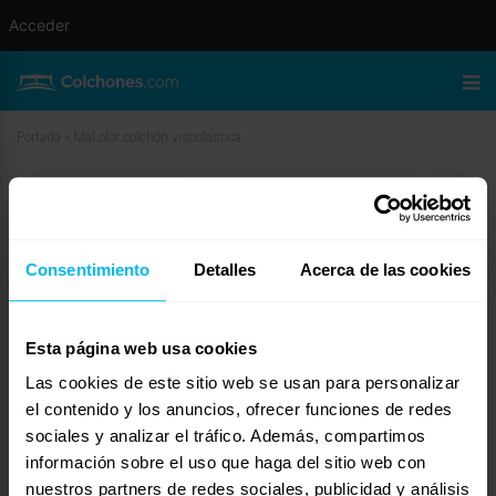
Acceder
Portada
»
Mal olor colchón viscolástica
Mal olor colchón viscolástica
marzo 12, 2010 a las 2:52 pm
#11576
Amparo
Invitado
Consentimiento
Detalles
Acerca de las cookies
Esta página web usa cookies
Las cookies de este sitio web se usan para personalizar
Ivan, finalmente lo cambiaré por otro colchón porque el olor era insoportable.
Muchas gracias, disculpa el retraso en la respuesta!
el contenido y los anuncios, ofrecer funciones de redes
sociales y analizar el tráfico. Además, compartimos
Gracias Pol, yo tuve los primeros colchones 12 días en casa y cada vez el
olor era más intenso, como con los segundos ha pasado lo mismo he
información sobre el uso que haga del sitio web con
decidido comprar otro modelo. Gracias por tu respuesta!
nuestros partners de redes sociales, publicidad y análisis